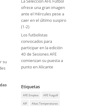
La Selección AFE Fútbol
ofrece una gran imagen
ante el Hércules pese a
caer en el último suspiro
(1-2)
Los futbolistas
convocados para
participar en la edición
40 de Sesiones AFE
comienzan su puesta a
r su
punto en Alicante
des
idas
Etiquetas
AFE Emplea
AFE Futgolf
r
AIF
Altas Temperaturas