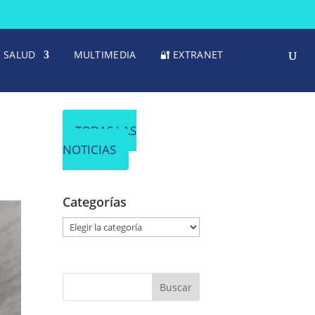
SALUD
MULTIMEDIA
🔐 EXTRANET
TODAS LAS
NOTICIAS
Categorías
C
a
t
e
g