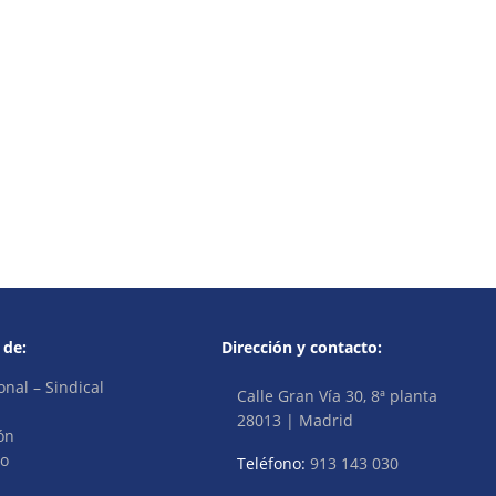
 de:
Dirección y contacto:
onal – Sindical
Calle Gran Vía 30, 8ª planta
28013 | Madrid
ón
vo
Teléfono:
913 143 030