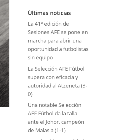
o
r
Últimas noticias
í
La 41ª edición de
a
Sesiones AFE se pone en
s
marcha para abrir una
oportunidad a futbolistas
sin equipo
La Selección AFE Fútbol
supera con eficacia y
autoridad al Atzeneta (3-
0)
Una notable Selección
AFE Fútbol da la talla
ante el Johor, campeón
de Malasia (1-1)