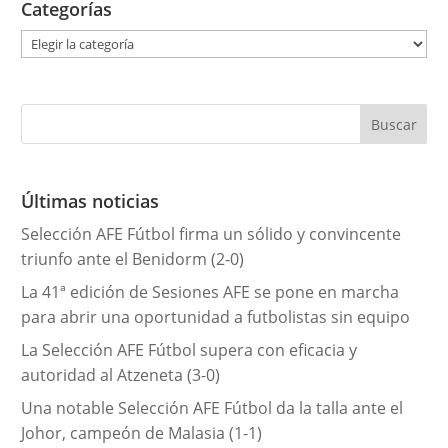
Categorías
C
a
t
e
g
o
r
Últimas noticias
í
Selección AFE Fútbol firma un sólido y convincente
a
triunfo ante el Benidorm (2-0)
s
La 41ª edición de Sesiones AFE se pone en marcha
para abrir una oportunidad a futbolistas sin equipo
La Selección AFE Fútbol supera con eficacia y
autoridad al Atzeneta (3-0)
Una notable Selección AFE Fútbol da la talla ante el
Johor, campeón de Malasia (1-1)