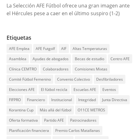
La Selección AFE Fútbol ofrece una gran imagen ante
el Hércules pese a caer en el último suspiro (1-2)
Etiquetas
AFE Emplea
AFE Futgolf
AIF
Altas Temperaturas
Asamblea
Ayudas de abogados
Becas de estudio
Centro AFE
Clínica CEMTRO
Colaboradores
Comisiones Mixtas
Comité Fútbol Femenino
Convenio Colectivo
Desfibriladores
Elecciones AFE
El fútbol recicla
Escuelas AFE
Eventos
FIFPRO
Financiero
Institucional
Integridad
Junta Directiva
Korantina Cup
Más allá del fútbol
O11CE METROS
Oferta formativa
Partido AFE
Patrocinadores
Planificación financiera
Premio Carlos Matallanas