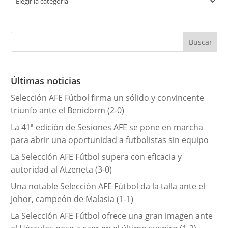
a
t
e
g
o
r
Últimas noticias
í
Selección AFE Fútbol firma un sólido y convincente
a
triunfo ante el Benidorm (2-0)
s
La 41ª edición de Sesiones AFE se pone en marcha
para abrir una oportunidad a futbolistas sin equipo
La Selección AFE Fútbol supera con eficacia y
autoridad al Atzeneta (3-0)
Una notable Selección AFE Fútbol da la talla ante el
Johor, campeón de Malasia (1-1)
La Selección AFE Fútbol ofrece una gran imagen ante