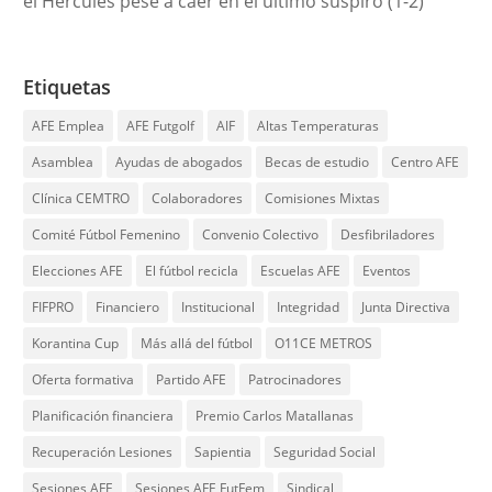
el Hércules pese a caer en el último suspiro (1-2)
Etiquetas
AFE Emplea
AFE Futgolf
AIF
Altas Temperaturas
Asamblea
Ayudas de abogados
Becas de estudio
Centro AFE
Clínica CEMTRO
Colaboradores
Comisiones Mixtas
Comité Fútbol Femenino
Convenio Colectivo
Desfibriladores
Elecciones AFE
El fútbol recicla
Escuelas AFE
Eventos
FIFPRO
Financiero
Institucional
Integridad
Junta Directiva
Korantina Cup
Más allá del fútbol
O11CE METROS
Oferta formativa
Partido AFE
Patrocinadores
Planificación financiera
Premio Carlos Matallanas
Recuperación Lesiones
Sapientia
Seguridad Social
Sesiones AFE
Sesiones AFE FutFem
Sindical