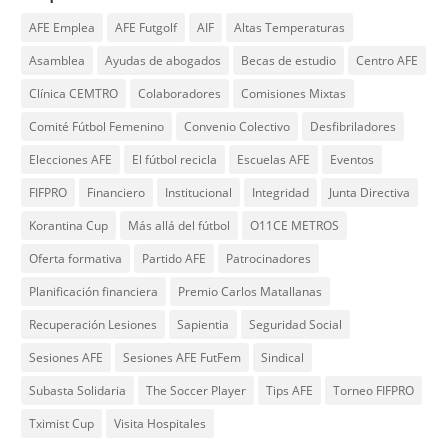
AFE Emplea
AFE Futgolf
AIF
Altas Temperaturas
Asamblea
Ayudas de abogados
Becas de estudio
Centro AFE
Clínica CEMTRO
Colaboradores
Comisiones Mixtas
Comité Fútbol Femenino
Convenio Colectivo
Desfibriladores
Elecciones AFE
El fútbol recicla
Escuelas AFE
Eventos
FIFPRO
Financiero
Institucional
Integridad
Junta Directiva
Korantina Cup
Más allá del fútbol
O11CE METROS
Oferta formativa
Partido AFE
Patrocinadores
Planificación financiera
Premio Carlos Matallanas
Recuperación Lesiones
Sapientia
Seguridad Social
Sesiones AFE
Sesiones AFE FutFem
Sindical
Subasta Solidaria
The Soccer Player
Tips AFE
Torneo FIFPRO
Tximist Cup
Visita Hospitales