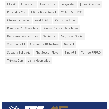
FIFPRO
Financiero
Institucional
Integridad
Junta Directiva
Korantina Cup
Más allá del fútbol
O11CE METROS
Oferta formativa
Partido AFE
Patrocinadores
Planificación financiera
Premio Carlos Matallanas
Recuperación Lesiones
Sapientia
Seguridad Social
Sesiones AFE
Sesiones AFE FutFem
Sindical
Subasta Solidaria
The Soccer Player
Tips AFE
Torneo FIFPRO
Tximist Cup
Visita Hospitales