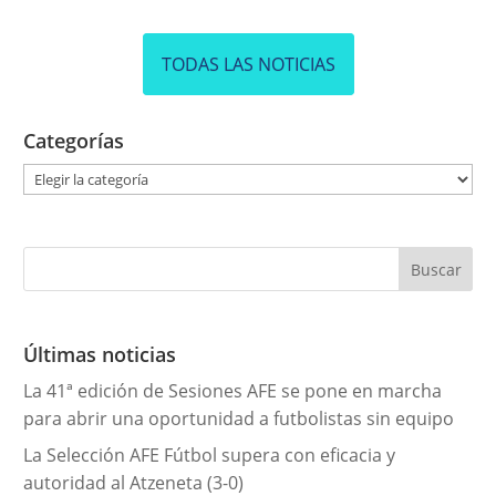
TODAS LAS NOTICIAS
Categorías
C
a
t
e
g
o
r
Últimas noticias
í
La 41ª edición de Sesiones AFE se pone en marcha
a
para abrir una oportunidad a futbolistas sin equipo
s
La Selección AFE Fútbol supera con eficacia y
autoridad al Atzeneta (3-0)