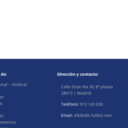
 de:
Dirección y contacto:
onal – Sindical
Calle Gran Vía 30, 8ª planta
28013 | Madrid
ón
vo
Teléfono:
913 143 030
Email:
afe@afe-futbol.com
ón
Femenino