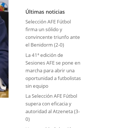
o
r
Últimas noticias
í
Selección AFE Fútbol
a
firma un sólido y
s
convincente triunfo ante
el Benidorm (2-0)
La 41ª edición de
Sesiones AFE se pone en
marcha para abrir una
oportunidad a futbolistas
sin equipo
La Selección AFE Fútbol
supera con eficacia y
autoridad al Atzeneta (3-
0)