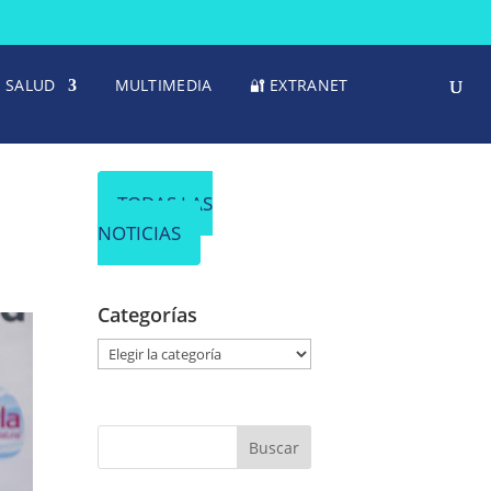
SALUD
MULTIMEDIA
🔐 EXTRANET
TODAS LAS
NOTICIAS
Categorías
C
a
t
e
g