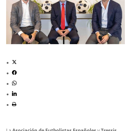
La
Asociación de Futbolistas Españoles
y
Tressis
,