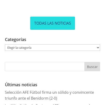
TODAS LAS NOTICIAS
Categorías
C
a
t
e
g
o
r
Últimas noticias
í
Selección AFE Fútbol firma un sólido y convincente
a
triunfo ante el Benidorm (2-0)
s