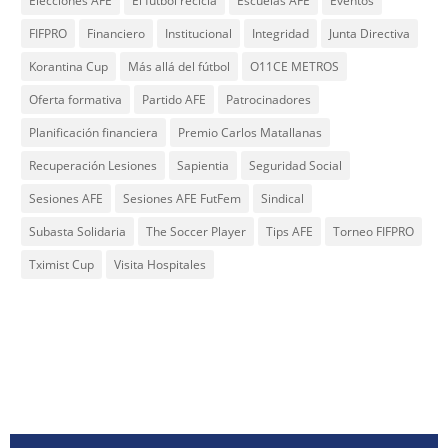
Elecciones AFE
El fútbol recicla
Escuelas AFE
Eventos
FIFPRO
Financiero
Institucional
Integridad
Junta Directiva
Korantina Cup
Más allá del fútbol
O11CE METROS
Oferta formativa
Partido AFE
Patrocinadores
Planificación financiera
Premio Carlos Matallanas
Recuperación Lesiones
Sapientia
Seguridad Social
Sesiones AFE
Sesiones AFE FutFem
Sindical
Subasta Solidaria
The Soccer Player
Tips AFE
Torneo FIFPRO
Tximist Cup
Visita Hospitales