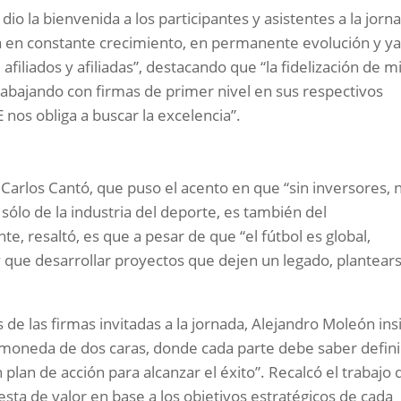
io la bienvenida a los participantes y asistentes a la jorn
á en constante crecimiento, en permanente evolución y y
filiados y afiliadas”, destacando que “la fidelización de m
rabajando con firmas de primer nivel en sus respectivos
E nos obliga a buscar la excelencia”.
Carlos Cantó, que puso el acento en que “sin inversores, 
sólo de la industria del deporte, es también del
e, resaltó, es que a pesar de que “el fútbol es global,
 que desarrollar proyectos que dejen un legado, plantear
de las firmas invitadas a la jornada, Alejandro Moleón insi
 moneda de dos caras, donde cada parte debe saber defini
n plan de acción para alcanzar el éxito”. Recalcó el trabajo
sta de valor en base a los objetivos estratégicos de cada