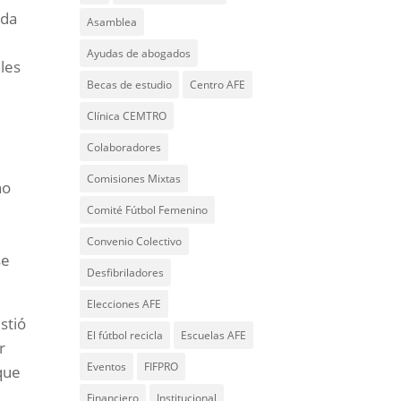
ada
Asamblea
a
Ayudas de abogados
iles
Becas de estudio
Centro AFE
Clínica CEMTRO
Colaboradores
Comisiones Mixtas
no
Comité Fútbol Femenino
Convenio Colectivo
se
Desfibriladores
Elecciones AFE
stió
El fútbol recicla
Escuelas AFE
r
Eventos
FIFPRO
 que
Financiero
Institucional