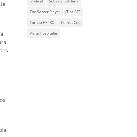
Sindical
Subasta Solidaria
nte
The Soccer Player
Tips AFE
Torneo FIFPRO
Tximist Cup
ra
Visita Hospitales
ara
ndes
a
ros
e
ola