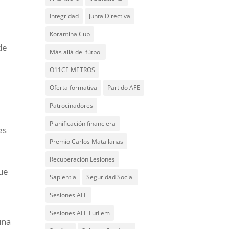
Integridad
Junta Directiva
Korantina Cup
de
Más allá del fútbol
O11CE METROS
Oferta formativa
Partido AFE
Patrocinadores
Planificación financiera
es
Premio Carlos Matallanas
Recuperación Lesiones
que
Sapientia
Seguridad Social
Sesiones AFE
Sesiones AFE FutFem
una