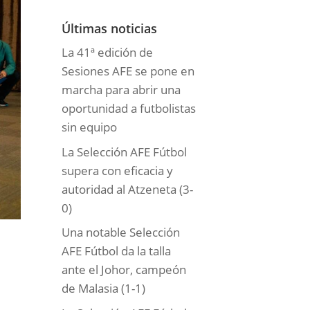
o
r
Últimas noticias
í
La 41ª edición de
a
Sesiones AFE se pone en
s
marcha para abrir una
oportunidad a futbolistas
sin equipo
La Selección AFE Fútbol
supera con eficacia y
autoridad al Atzeneta (3-
0)
Una notable Selección
AFE Fútbol da la talla
ante el Johor, campeón
de Malasia (1-1)