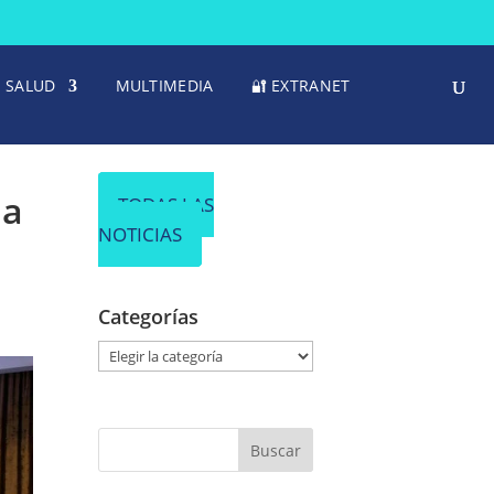
SALUD
MULTIMEDIA
🔐 EXTRANET
 a
TODAS LAS
NOTICIAS
Categorías
C
a
t
e
g