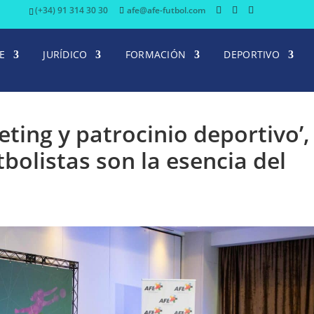
(+34) 91 314 30 30
afe@afe-futbol.com
E
JURÍDICO
FORMACIÓN
DEPORTIVO
ting y patrocinio deportivo’,
tbolistas son la esencia del