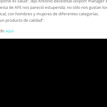
orte es salud”, dijo Antonio Becedillas (export manager 
uesta de AFE nos pareció estupenda; no sólo nos gustan lo
rtical, con hombres y mujeres de diferentes categorías.
 un producto de calidad”.
ndo
aquí
.