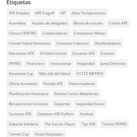
Etiquetas
AFE Emplea
AFE Futgolf
AIF
Altas Temperaturas
Asamblea
Ayudas de abogados
Becas de estudio
Centro AFE
Clínica CEMTRO
Colaboradores
Comisiones Mixtas
Comité Fútbol Femenino
Convenio Colectivo
Desfibriladores
Elecciones AFE
El fútbol recicla
Escuelas AFE
Eventos
FIFPRO
Financiero
Institucional
Integridad
Junta Directiva
Korantina Cup
Más allá del fútbol
O11CE METROS
Oferta formativa
Partido AFE
Patrocinadores
Planificación financiera
Premio Carlos Matallanas
Recuperación Lesiones
Sapientia
Seguridad Social
Sesiones AFE
Sesiones AFE FutFem
Sindical
Subasta Solidaria
The Soccer Player
Tips AFE
Torneo FIFPRO
Tximist Cup
Visita Hospitales