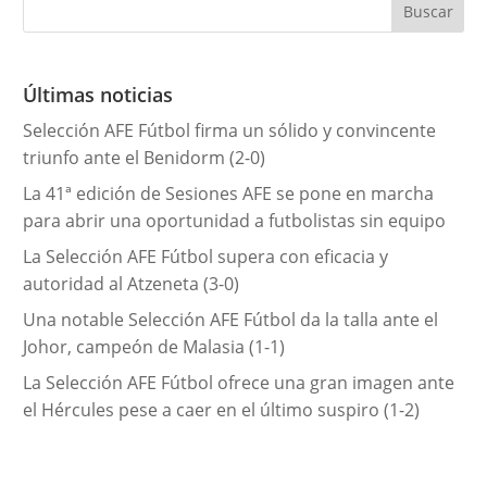
e
g
o
r
Últimas noticias
í
Selección AFE Fútbol firma un sólido y convincente
a
triunfo ante el Benidorm (2-0)
s
La 41ª edición de Sesiones AFE se pone en marcha
para abrir una oportunidad a futbolistas sin equipo
La Selección AFE Fútbol supera con eficacia y
autoridad al Atzeneta (3-0)
Una notable Selección AFE Fútbol da la talla ante el
Johor, campeón de Malasia (1-1)
La Selección AFE Fútbol ofrece una gran imagen ante
el Hércules pese a caer en el último suspiro (1-2)