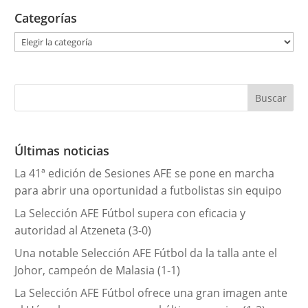
Categorías
C
a
t
e
g
o
r
Últimas noticias
í
La 41ª edición de Sesiones AFE se pone en marcha
a
para abrir una oportunidad a futbolistas sin equipo
s
La Selección AFE Fútbol supera con eficacia y
autoridad al Atzeneta (3-0)
Una notable Selección AFE Fútbol da la talla ante el
Johor, campeón de Malasia (1-1)
La Selección AFE Fútbol ofrece una gran imagen ante