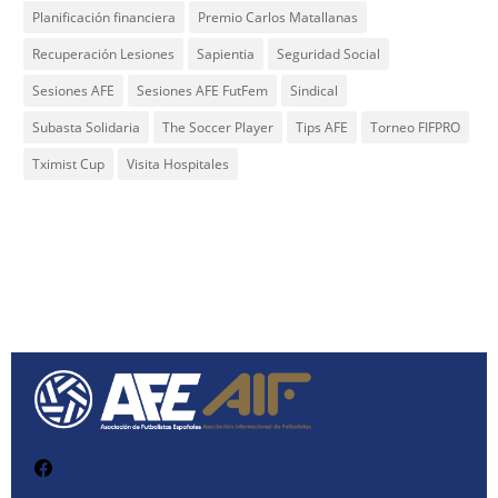
Planificación financiera
Premio Carlos Matallanas
Recuperación Lesiones
Sapientia
Seguridad Social
Sesiones AFE
Sesiones AFE FutFem
Sindical
Subasta Solidaria
The Soccer Player
Tips AFE
Torneo FIFPRO
Tximist Cup
Visita Hospitales