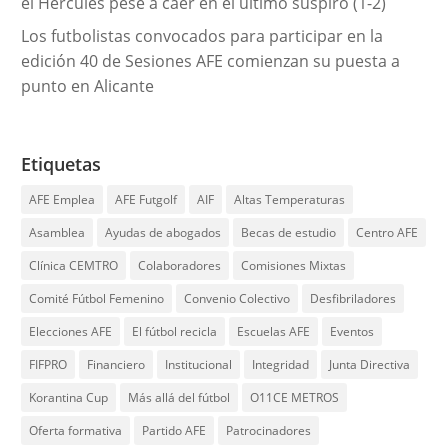
el Hércules pese a caer en el último suspiro (1-2)
Los futbolistas convocados para participar en la
edición 40 de Sesiones AFE comienzan su puesta a
punto en Alicante
Etiquetas
AFE Emplea
AFE Futgolf
AIF
Altas Temperaturas
Asamblea
Ayudas de abogados
Becas de estudio
Centro AFE
Clínica CEMTRO
Colaboradores
Comisiones Mixtas
Comité Fútbol Femenino
Convenio Colectivo
Desfibriladores
Elecciones AFE
El fútbol recicla
Escuelas AFE
Eventos
FIFPRO
Financiero
Institucional
Integridad
Junta Directiva
Korantina Cup
Más allá del fútbol
O11CE METROS
Oferta formativa
Partido AFE
Patrocinadores