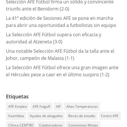
Selección AFE Fútbol firma un sólido y convincente
a
triunfo ante el Benidorm (2-0)
s
La 41ª edición de Sesiones AFE se pone en marcha
para abrir una oportunidad a futbolistas sin equipo
La Selección AFE Fútbol supera con eficacia y
autoridad al Atzeneta (3-0)
Una notable Selección AFE Fútbol da la talla ante el
Johor, campeón de Malasia (1-1)
La Selección AFE Fútbol ofrece una gran imagen ante
el Hércules pese a caer en el último suspiro (1-2)
Etiquetas
AFE Emplea
AFE Futgolf
AIF
Altas Temperaturas
Asamblea
Ayudas de abogados
Becas de estudio
Centro AFE
Clínica CEMTRO
Colaboradores
Comisiones Mixtas