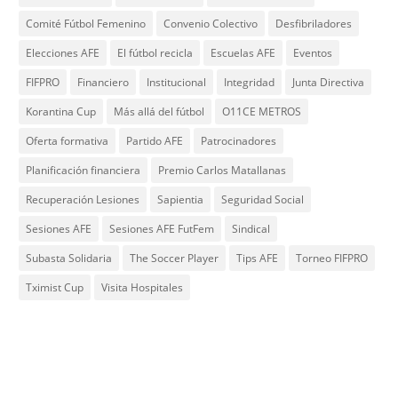
Comité Fútbol Femenino
Convenio Colectivo
Desfibriladores
Elecciones AFE
El fútbol recicla
Escuelas AFE
Eventos
FIFPRO
Financiero
Institucional
Integridad
Junta Directiva
Korantina Cup
Más allá del fútbol
O11CE METROS
Oferta formativa
Partido AFE
Patrocinadores
Planificación financiera
Premio Carlos Matallanas
Recuperación Lesiones
Sapientia
Seguridad Social
Sesiones AFE
Sesiones AFE FutFem
Sindical
Subasta Solidaria
The Soccer Player
Tips AFE
Torneo FIFPRO
Tximist Cup
Visita Hospitales