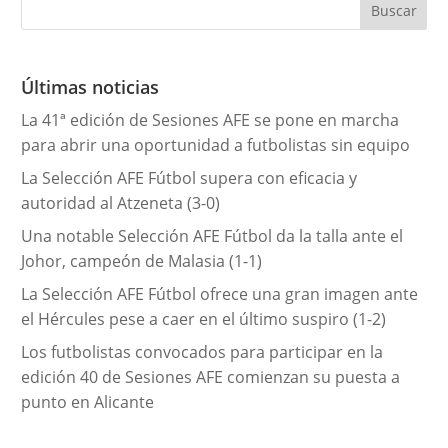
e
g
o
r
Últimas noticias
í
La 41ª edición de Sesiones AFE se pone en marcha
a
para abrir una oportunidad a futbolistas sin equipo
s
La Selección AFE Fútbol supera con eficacia y
autoridad al Atzeneta (3-0)
Una notable Selección AFE Fútbol da la talla ante el
Johor, campeón de Malasia (1-1)
La Selección AFE Fútbol ofrece una gran imagen ante
el Hércules pese a caer en el último suspiro (1-2)
Los futbolistas convocados para participar en la
edición 40 de Sesiones AFE comienzan su puesta a
punto en Alicante