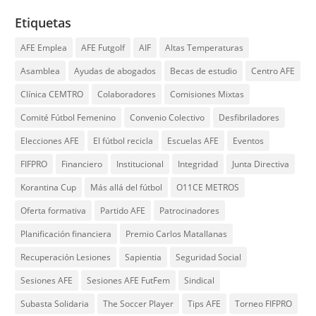
Etiquetas
AFE Emplea
AFE Futgolf
AIF
Altas Temperaturas
Asamblea
Ayudas de abogados
Becas de estudio
Centro AFE
Clínica CEMTRO
Colaboradores
Comisiones Mixtas
Comité Fútbol Femenino
Convenio Colectivo
Desfibriladores
Elecciones AFE
El fútbol recicla
Escuelas AFE
Eventos
FIFPRO
Financiero
Institucional
Integridad
Junta Directiva
Korantina Cup
Más allá del fútbol
O11CE METROS
Oferta formativa
Partido AFE
Patrocinadores
Planificación financiera
Premio Carlos Matallanas
Recuperación Lesiones
Sapientia
Seguridad Social
Sesiones AFE
Sesiones AFE FutFem
Sindical
Subasta Solidaria
The Soccer Player
Tips AFE
Torneo FIFPRO