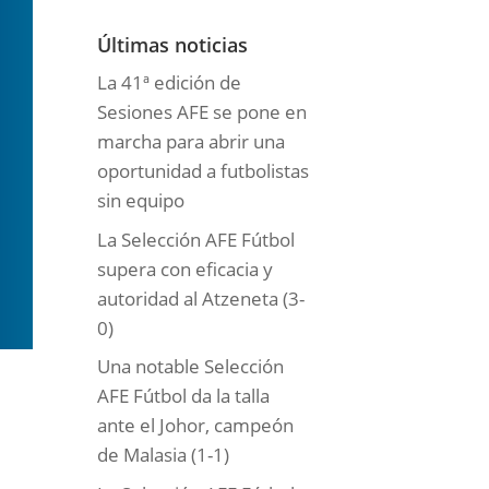
o
r
Últimas noticias
í
La 41ª edición de
a
Sesiones AFE se pone en
s
marcha para abrir una
oportunidad a futbolistas
sin equipo
La Selección AFE Fútbol
supera con eficacia y
autoridad al Atzeneta (3-
0)
Una notable Selección
AFE Fútbol da la talla
ante el Johor, campeón
de Malasia (1-1)