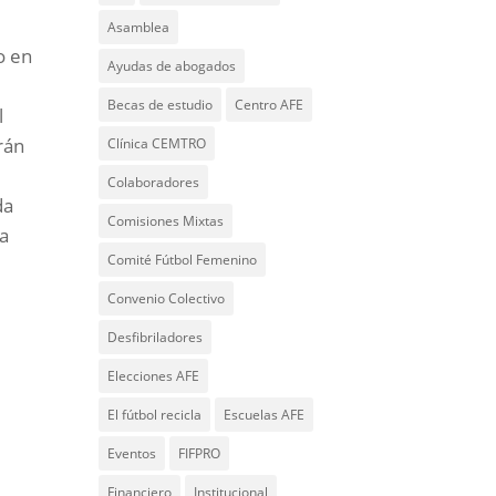
Asamblea
o en
Ayudas de abogados
Becas de estudio
Centro AFE
l
rán
Clínica CEMTRO
Colaboradores
da
Comisiones Mixtas
ia
Comité Fútbol Femenino
Convenio Colectivo
Desfibriladores
Elecciones AFE
El fútbol recicla
Escuelas AFE
Eventos
FIFPRO
Financiero
Institucional