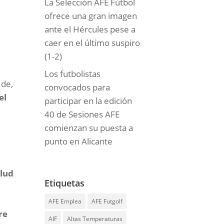
La Selección AFE Fútbol
ofrece una gran imagen
ante el Hércules pese a
caer en el último suspiro
(1-2)
Los futbolistas
 de,
convocados para
el
participar en la edición
40 de Sesiones AFE
comienzan su puesta a
punto en Alicante
alud
Etiquetas
AFE Emplea
AFE Futgolf
re
AIF
Altas Temperaturas