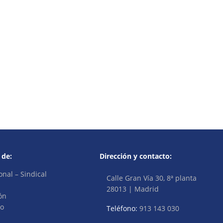
 de:
Dirección y contacto:
onal – Sindical
Calle Gran Vía 30, 8ª planta
28013 | Madrid
ón
vo
Teléfono:
913 143 030