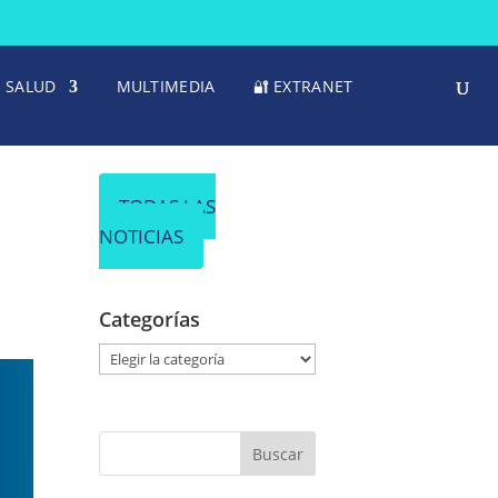
SALUD
MULTIMEDIA
🔐 EXTRANET
TODAS LAS
NOTICIAS
Categorías
C
a
t
e
g