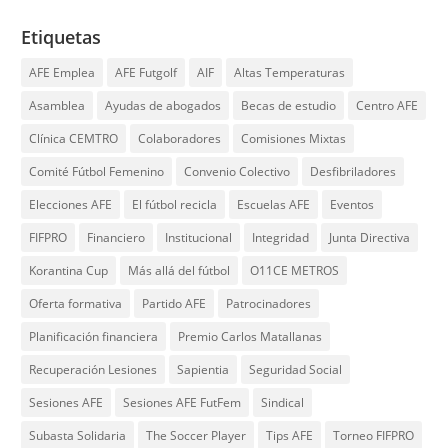
Etiquetas
AFE Emplea
AFE Futgolf
AIF
Altas Temperaturas
Asamblea
Ayudas de abogados
Becas de estudio
Centro AFE
Clínica CEMTRO
Colaboradores
Comisiones Mixtas
Comité Fútbol Femenino
Convenio Colectivo
Desfibriladores
Elecciones AFE
El fútbol recicla
Escuelas AFE
Eventos
FIFPRO
Financiero
Institucional
Integridad
Junta Directiva
Korantina Cup
Más allá del fútbol
O11CE METROS
Oferta formativa
Partido AFE
Patrocinadores
Planificación financiera
Premio Carlos Matallanas
Recuperación Lesiones
Sapientia
Seguridad Social
Sesiones AFE
Sesiones AFE FutFem
Sindical
Subasta Solidaria
The Soccer Player
Tips AFE
Torneo FIFPRO