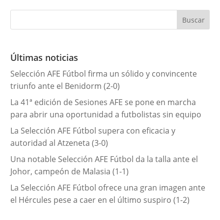
t
e
g
o
r
Últimas noticias
í
Selección AFE Fútbol firma un sólido y convincente
a
triunfo ante el Benidorm (2-0)
s
La 41ª edición de Sesiones AFE se pone en marcha
para abrir una oportunidad a futbolistas sin equipo
La Selección AFE Fútbol supera con eficacia y
autoridad al Atzeneta (3-0)
Una notable Selección AFE Fútbol da la talla ante el
Johor, campeón de Malasia (1-1)
La Selección AFE Fútbol ofrece una gran imagen ante
el Hércules pese a caer en el último suspiro (1-2)