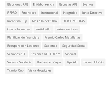
Elecciones AFE
El fútbol recicla
Escuelas AFE
Eventos
FIFPRO
Financiero
Institucional
Integridad
Junta Directiva
Korantina Cup
Más allá del fútbol
O11CE METROS
Oferta formativa
Partido AFE
Patrocinadores
Planificación financiera
Premio Carlos Matallanas
Recuperación Lesiones
Sapientia
Seguridad Social
Sesiones AFE
Sesiones AFE FutFem
Sindical
Subasta Solidaria
The Soccer Player
Tips AFE
Torneo FIFPRO
Tximist Cup
Visita Hospitales