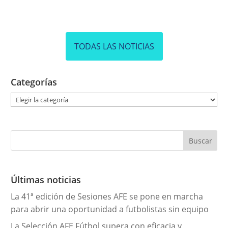
TODAS LAS NOTICIAS
Categorías
C
a
t
e
g
o
r
Últimas noticias
í
La 41ª edición de Sesiones AFE se pone en marcha
a
para abrir una oportunidad a futbolistas sin equipo
s
La Selección AFE Fútbol supera con eficacia y