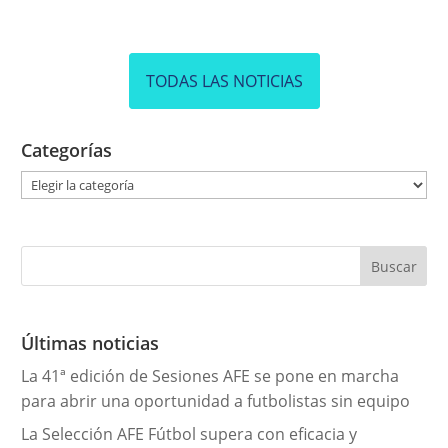
TODAS LAS NOTICIAS
Categorías
C
a
t
e
g
o
r
Últimas noticias
í
La 41ª edición de Sesiones AFE se pone en marcha
a
para abrir una oportunidad a futbolistas sin equipo
s
La Selección AFE Fútbol supera con eficacia y