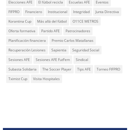
Elecciones AFE
El fútbol recicla
Escuelas AFE
Eventos
FIFPRO
Financiero
Institucional
Integridad
Junta Directiva
Korantina Cup
Más allá del fútbol
O11CE METROS
Oferta formativa
Partido AFE
Patrocinadores
Planificación financiera
Premio Carlos Matallanas
Recuperación Lesiones
Sapientia
Seguridad Social
Sesiones AFE
Sesiones AFE FutFem
Sindical
Subasta Solidaria
The Soccer Player
Tips AFE
Torneo FIFPRO
Tximist Cup
Visita Hospitales