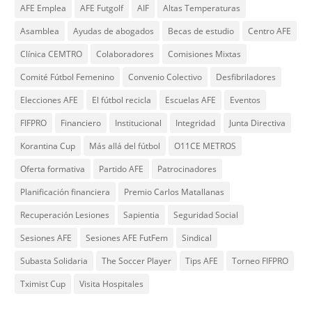
AFE Emplea
AFE Futgolf
AIF
Altas Temperaturas
Asamblea
Ayudas de abogados
Becas de estudio
Centro AFE
Clínica CEMTRO
Colaboradores
Comisiones Mixtas
Comité Fútbol Femenino
Convenio Colectivo
Desfibriladores
Elecciones AFE
El fútbol recicla
Escuelas AFE
Eventos
FIFPRO
Financiero
Institucional
Integridad
Junta Directiva
Korantina Cup
Más allá del fútbol
O11CE METROS
Oferta formativa
Partido AFE
Patrocinadores
Planificación financiera
Premio Carlos Matallanas
Recuperación Lesiones
Sapientia
Seguridad Social
Sesiones AFE
Sesiones AFE FutFem
Sindical
Subasta Solidaria
The Soccer Player
Tips AFE
Torneo FIFPRO
Tximist Cup
Visita Hospitales