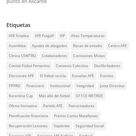
punto en Alicante
Etiquetas
AFE Emplea
AFE Futgolf
AIF
Altas Temperaturas
Asamblea
Ayudas de abogados
Becas de estudio
Centro AFE
Clínica CEMTRO
Colaboradores
Comisiones Mixtas
Comité Fútbol Femenino
Convenio Colectivo
Desfibriladores
Elecciones AFE
El fútbol recicla
Escuelas AFE
Eventos
FIFPRO
Financiero
Institucional
Integridad
Junta Directiva
Korantina Cup
Más allá del fútbol
O11CE METROS
Oferta formativa
Partido AFE
Patrocinadores
Planificación financiera
Premio Carlos Matallanas
Recuperación Lesiones
Sapientia
Seguridad Social
Sesiones AFE
Sesiones AFE FutFem
Sindical