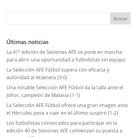
a
t
e
g
o
r
Últimas noticias
í
La 41ª edición de Sesiones AFE se pone en marcha
a
para abrir una oportunidad a futbolistas sin equipo
s
La Selección AFE Fútbol supera con eficacia y
autoridad al Atzeneta (3-0)
Una notable Selección AFE Fútbol da la talla ante el
Johor, campeón de Malasia (1-1)
La Selección AFE Fútbol ofrece una gran imagen ante
el Hércules pese a caer en el último suspiro (1-2)
Los futbolistas convocados para participar en la
edición 40 de Sesiones AFE comienzan su puesta a