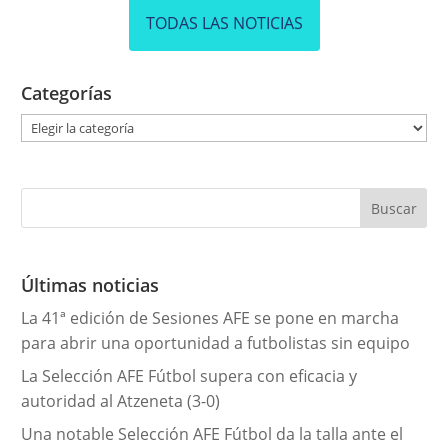
TODAS LAS NOTICIAS
Categorías
C
a
t
e
g
o
r
Últimas noticias
í
La 41ª edición de Sesiones AFE se pone en marcha
a
para abrir una oportunidad a futbolistas sin equipo
s
La Selección AFE Fútbol supera con eficacia y
autoridad al Atzeneta (3-0)
Una notable Selección AFE Fútbol da la talla ante el