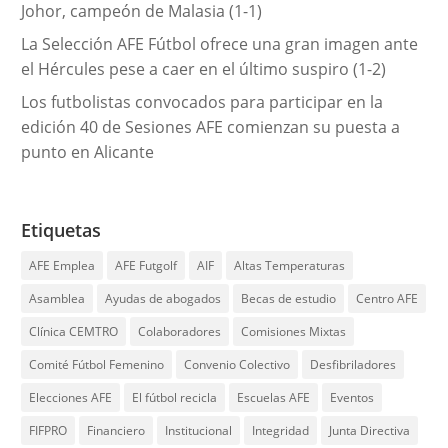
Johor, campeón de Malasia (1-1)
La Selección AFE Fútbol ofrece una gran imagen ante
el Hércules pese a caer en el último suspiro (1-2)
Los futbolistas convocados para participar en la
edición 40 de Sesiones AFE comienzan su puesta a
punto en Alicante
Etiquetas
AFE Emplea
AFE Futgolf
AIF
Altas Temperaturas
Asamblea
Ayudas de abogados
Becas de estudio
Centro AFE
Clínica CEMTRO
Colaboradores
Comisiones Mixtas
Comité Fútbol Femenino
Convenio Colectivo
Desfibriladores
Elecciones AFE
El fútbol recicla
Escuelas AFE
Eventos
FIFPRO
Financiero
Institucional
Integridad
Junta Directiva