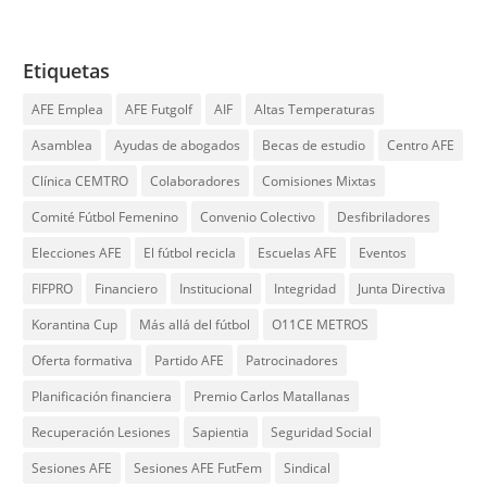
Etiquetas
AFE Emplea
AFE Futgolf
AIF
Altas Temperaturas
Asamblea
Ayudas de abogados
Becas de estudio
Centro AFE
Clínica CEMTRO
Colaboradores
Comisiones Mixtas
Comité Fútbol Femenino
Convenio Colectivo
Desfibriladores
Elecciones AFE
El fútbol recicla
Escuelas AFE
Eventos
FIFPRO
Financiero
Institucional
Integridad
Junta Directiva
Korantina Cup
Más allá del fútbol
O11CE METROS
Oferta formativa
Partido AFE
Patrocinadores
Planificación financiera
Premio Carlos Matallanas
Recuperación Lesiones
Sapientia
Seguridad Social
Sesiones AFE
Sesiones AFE FutFem
Sindical