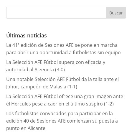
t
e
g
o
r
Últimas noticias
í
La 41ª edición de Sesiones AFE se pone en marcha
a
para abrir una oportunidad a futbolistas sin equipo
s
La Selección AFE Fútbol supera con eficacia y
autoridad al Atzeneta (3-0)
Una notable Selección AFE Fútbol da la talla ante el
Johor, campeón de Malasia (1-1)
La Selección AFE Fútbol ofrece una gran imagen ante
el Hércules pese a caer en el último suspiro (1-2)
Los futbolistas convocados para participar en la
edición 40 de Sesiones AFE comienzan su puesta a
punto en Alicante