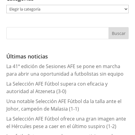
C
a
t
e
g
o
r
Últimas noticias
í
La 41ª edición de Sesiones AFE se pone en marcha
a
para abrir una oportunidad a futbolistas sin equipo
s
La Selección AFE Fútbol supera con eficacia y
autoridad al Atzeneta (3-0)
Una notable Selección AFE Fútbol da la talla ante el
Johor, campeón de Malasia (1-1)
La Selección AFE Fútbol ofrece una gran imagen ante
el Hércules pese a caer en el último suspiro (1-2)