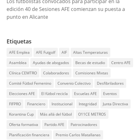
Los futbolistas convocados para participar en la
edición 40 de Sesiones AFE comienzan su puesta a
punto en Alicante
Etiquetas
AFE Emplea
AFE Futgolf
AIF
Altas Temperaturas
Asamblea
Ayudas de abogados
Becas de estudio
Centro AFE
Clínica CEMTRO
Colaboradores
Comisiones Mixtas
Comité Fútbol Femenino
Convenio Colectivo
Desfibriladores
Elecciones AFE
El fútbol recicla
Escuelas AFE
Eventos
FIFPRO
Financiero
Institucional
Integridad
Junta Directiva
Korantina Cup
Más allá del fútbol
O11CE METROS
Oferta formativa
Partido AFE
Patrocinadores
Planificación financiera
Premio Carlos Matallanas