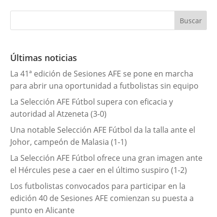
t
e
g
o
r
Últimas noticias
í
La 41ª edición de Sesiones AFE se pone en marcha
a
para abrir una oportunidad a futbolistas sin equipo
s
La Selección AFE Fútbol supera con eficacia y
autoridad al Atzeneta (3-0)
Una notable Selección AFE Fútbol da la talla ante el
Johor, campeón de Malasia (1-1)
La Selección AFE Fútbol ofrece una gran imagen ante
el Hércules pese a caer en el último suspiro (1-2)
Los futbolistas convocados para participar en la
edición 40 de Sesiones AFE comienzan su puesta a
punto en Alicante