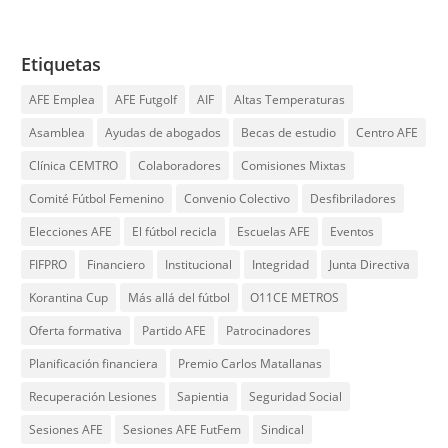
Etiquetas
AFE Emplea
AFE Futgolf
AIF
Altas Temperaturas
Asamblea
Ayudas de abogados
Becas de estudio
Centro AFE
Clínica CEMTRO
Colaboradores
Comisiones Mixtas
Comité Fútbol Femenino
Convenio Colectivo
Desfibriladores
Elecciones AFE
El fútbol recicla
Escuelas AFE
Eventos
FIFPRO
Financiero
Institucional
Integridad
Junta Directiva
Korantina Cup
Más allá del fútbol
O11CE METROS
Oferta formativa
Partido AFE
Patrocinadores
Planificación financiera
Premio Carlos Matallanas
Recuperación Lesiones
Sapientia
Seguridad Social
Sesiones AFE
Sesiones AFE FutFem
Sindical