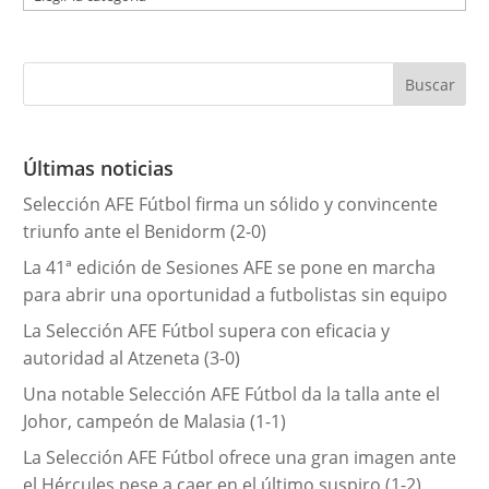
a
t
e
g
o
r
Últimas noticias
í
Selección AFE Fútbol firma un sólido y convincente
a
triunfo ante el Benidorm (2-0)
s
La 41ª edición de Sesiones AFE se pone en marcha
para abrir una oportunidad a futbolistas sin equipo
La Selección AFE Fútbol supera con eficacia y
autoridad al Atzeneta (3-0)
Una notable Selección AFE Fútbol da la talla ante el
Johor, campeón de Malasia (1-1)
La Selección AFE Fútbol ofrece una gran imagen ante
el Hércules pese a caer en el último suspiro (1-2)