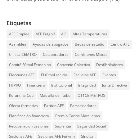
Etiquetas
AFE Emplea
AFE Futgolf
AIF
Altas Temperaturas
Asamblea
Ayudas de abogados
Becas de estudio
Centro AFE
Clínica CEMTRO
Colaboradores
Comisiones Mixtas
Comité Fútbol Femenino
Convenio Colectivo
Desfibriladores
Elecciones AFE
El fútbol recicla
Escuelas AFE
Eventos
FIFPRO
Financiero
Institucional
Integridad
Junta Directiva
Korantina Cup
Más allá del fútbol
O11CE METROS
Oferta formativa
Partido AFE
Patrocinadores
Planificación financiera
Premio Carlos Matallanas
Recuperación Lesiones
Sapientia
Seguridad Social
Sesiones AFE
Sesiones AFE FutFem
Sindical