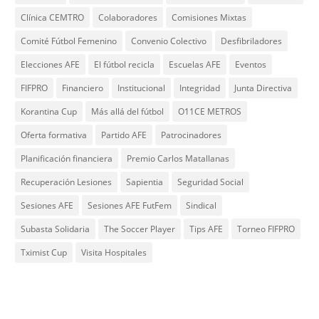
Clínica CEMTRO
Colaboradores
Comisiones Mixtas
Comité Fútbol Femenino
Convenio Colectivo
Desfibriladores
Elecciones AFE
El fútbol recicla
Escuelas AFE
Eventos
FIFPRO
Financiero
Institucional
Integridad
Junta Directiva
Korantina Cup
Más allá del fútbol
O11CE METROS
Oferta formativa
Partido AFE
Patrocinadores
Planificación financiera
Premio Carlos Matallanas
Recuperación Lesiones
Sapientia
Seguridad Social
Sesiones AFE
Sesiones AFE FutFem
Sindical
Subasta Solidaria
The Soccer Player
Tips AFE
Torneo FIFPRO
Tximist Cup
Visita Hospitales