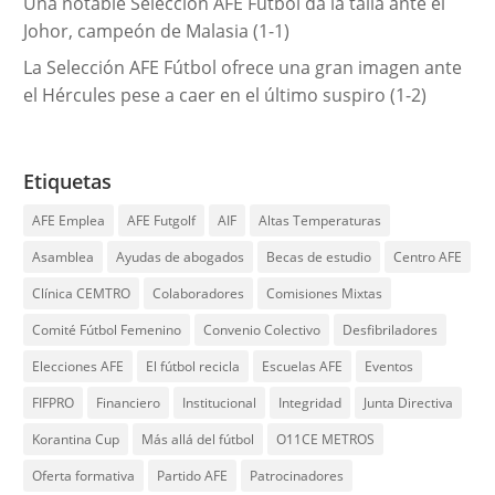
Una notable Selección AFE Fútbol da la talla ante el
Johor, campeón de Malasia (1-1)
La Selección AFE Fútbol ofrece una gran imagen ante
el Hércules pese a caer en el último suspiro (1-2)
Etiquetas
AFE Emplea
AFE Futgolf
AIF
Altas Temperaturas
Asamblea
Ayudas de abogados
Becas de estudio
Centro AFE
Clínica CEMTRO
Colaboradores
Comisiones Mixtas
Comité Fútbol Femenino
Convenio Colectivo
Desfibriladores
Elecciones AFE
El fútbol recicla
Escuelas AFE
Eventos
FIFPRO
Financiero
Institucional
Integridad
Junta Directiva
Korantina Cup
Más allá del fútbol
O11CE METROS
Oferta formativa
Partido AFE
Patrocinadores