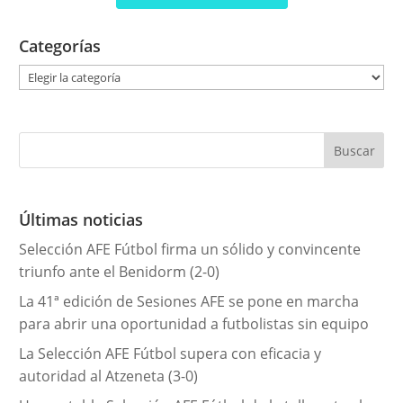
Categorías
C
a
t
e
g
o
r
Últimas noticias
í
Selección AFE Fútbol firma un sólido y convincente
a
triunfo ante el Benidorm (2-0)
s
La 41ª edición de Sesiones AFE se pone en marcha
para abrir una oportunidad a futbolistas sin equipo
La Selección AFE Fútbol supera con eficacia y
autoridad al Atzeneta (3-0)