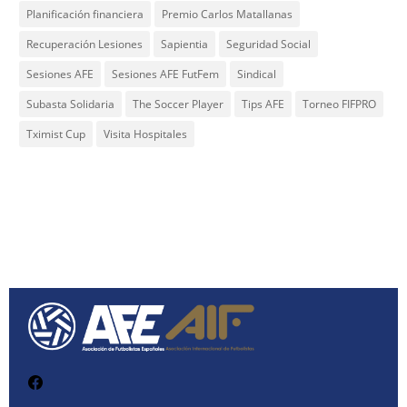
Planificación financiera
Premio Carlos Matallanas
Recuperación Lesiones
Sapientia
Seguridad Social
Sesiones AFE
Sesiones AFE FutFem
Sindical
Subasta Solidaria
The Soccer Player
Tips AFE
Torneo FIFPRO
Tximist Cup
Visita Hospitales