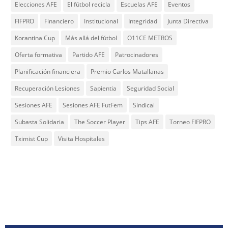
Elecciones AFE
El fútbol recicla
Escuelas AFE
Eventos
FIFPRO
Financiero
Institucional
Integridad
Junta Directiva
Korantina Cup
Más allá del fútbol
O11CE METROS
Oferta formativa
Partido AFE
Patrocinadores
Planificación financiera
Premio Carlos Matallanas
Recuperación Lesiones
Sapientia
Seguridad Social
Sesiones AFE
Sesiones AFE FutFem
Sindical
Subasta Solidaria
The Soccer Player
Tips AFE
Torneo FIFPRO
Tximist Cup
Visita Hospitales