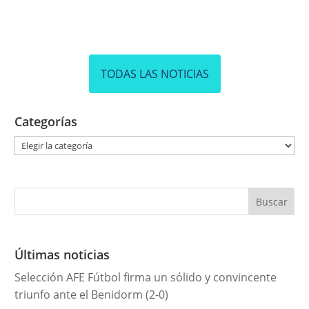
TODAS LAS NOTICIAS
Categorías
C
a
t
e
g
o
r
Últimas noticias
í
Selección AFE Fútbol firma un sólido y convincente
a
triunfo ante el Benidorm (2-0)
s