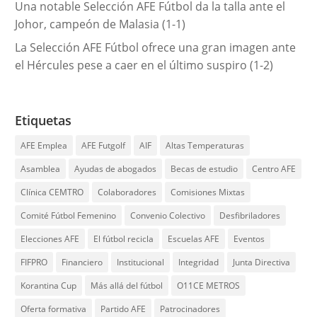
Una notable Selección AFE Fútbol da la talla ante el
Johor, campeón de Malasia (1-1)
La Selección AFE Fútbol ofrece una gran imagen ante
el Hércules pese a caer en el último suspiro (1-2)
Etiquetas
AFE Emplea
AFE Futgolf
AIF
Altas Temperaturas
Asamblea
Ayudas de abogados
Becas de estudio
Centro AFE
Clínica CEMTRO
Colaboradores
Comisiones Mixtas
Comité Fútbol Femenino
Convenio Colectivo
Desfibriladores
Elecciones AFE
El fútbol recicla
Escuelas AFE
Eventos
FIFPRO
Financiero
Institucional
Integridad
Junta Directiva
Korantina Cup
Más allá del fútbol
O11CE METROS
Oferta formativa
Partido AFE
Patrocinadores