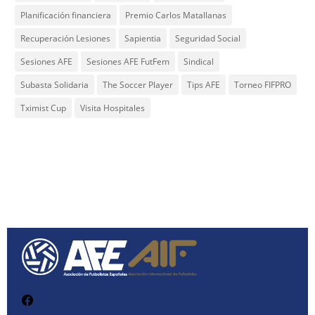
Planificación financiera
Premio Carlos Matallanas
Recuperación Lesiones
Sapientia
Seguridad Social
Sesiones AFE
Sesiones AFE FutFem
Sindical
Subasta Solidaria
The Soccer Player
Tips AFE
Torneo FIFPRO
Tximist Cup
Visita Hospitales