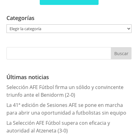
Categorías
C
a
t
e
g
o
r
Últimas noticias
í
Selección AFE Fútbol firma un sólido y convincente
a
triunfo ante el Benidorm (2-0)
s
La 41ª edición de Sesiones AFE se pone en marcha
para abrir una oportunidad a futbolistas sin equipo
La Selección AFE Fútbol supera con eficacia y
autoridad al Atzeneta (3-0)