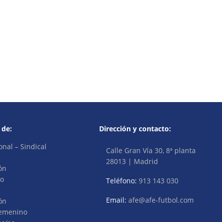
 de:
Dirección y contacto:
onal – Sindical
Calle Gran Vía 30, 8ª planta
28013 | Madrid
ón
vo
Teléfono:
913 143 030
Email:
afe@afe-futbol.com
ón
Femenino