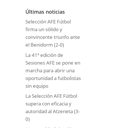
o
r
Últimas noticias
í
Selección AFE Fútbol
a
firma un sólido y
s
convincente triunfo ante
el Benidorm (2-0)
La 41ª edición de
Sesiones AFE se pone en
marcha para abrir una
oportunidad a futbolistas
sin equipo
La Selección AFE Fútbol
supera con eficacia y
autoridad al Atzeneta (3-
0)