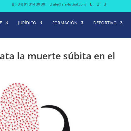
(+34) 91 314 30 30
afe@afe-futbol.com
E
JURÍDICO
FORMACIÓN
DEPORTIVO
rata la muerte súbita en el