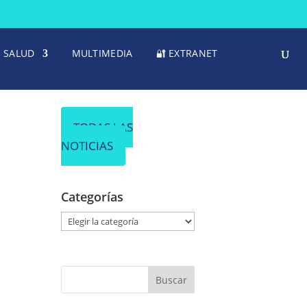
SALUD
MULTIMEDIA
🔐 EXTRANET
TODAS LAS
NOTICIAS
Categorías
C
a
t
e
g