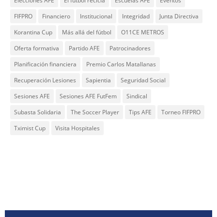
Elecciones AFE
El fútbol recicla
Escuelas AFE
Eventos
FIFPRO
Financiero
Institucional
Integridad
Junta Directiva
Korantina Cup
Más allá del fútbol
O11CE METROS
Oferta formativa
Partido AFE
Patrocinadores
Planificación financiera
Premio Carlos Matallanas
Recuperación Lesiones
Sapientia
Seguridad Social
Sesiones AFE
Sesiones AFE FutFem
Sindical
Subasta Solidaria
The Soccer Player
Tips AFE
Torneo FIFPRO
Tximist Cup
Visita Hospitales