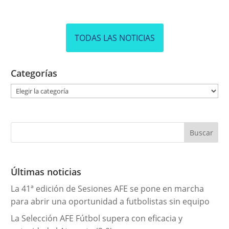
TODAS LAS NOTICIAS
Categorías
C
a
t
e
g
o
r
Últimas noticias
í
La 41ª edición de Sesiones AFE se pone en marcha
a
para abrir una oportunidad a futbolistas sin equipo
s
La Selección AFE Fútbol supera con eficacia y