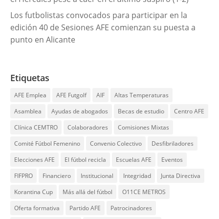
Los futbolistas convocados para participar en la
edición 40 de Sesiones AFE comienzan su puesta a
punto en Alicante
Etiquetas
AFE Emplea
AFE Futgolf
AIF
Altas Temperaturas
Asamblea
Ayudas de abogados
Becas de estudio
Centro AFE
Clínica CEMTRO
Colaboradores
Comisiones Mixtas
Comité Fútbol Femenino
Convenio Colectivo
Desfibriladores
Elecciones AFE
El fútbol recicla
Escuelas AFE
Eventos
FIFPRO
Financiero
Institucional
Integridad
Junta Directiva
Korantina Cup
Más allá del fútbol
O11CE METROS
Oferta formativa
Partido AFE
Patrocinadores