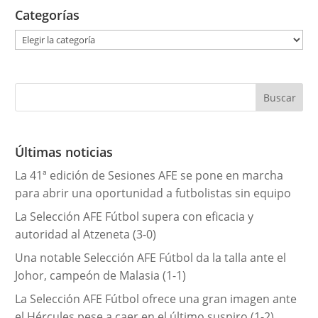
Categorías
C
a
t
e
g
o
r
Últimas noticias
í
La 41ª edición de Sesiones AFE se pone en marcha
a
para abrir una oportunidad a futbolistas sin equipo
s
La Selección AFE Fútbol supera con eficacia y
autoridad al Atzeneta (3-0)
Una notable Selección AFE Fútbol da la talla ante el
Johor, campeón de Malasia (1-1)
La Selección AFE Fútbol ofrece una gran imagen ante
el Hércules pese a caer en el último suspiro (1-2)