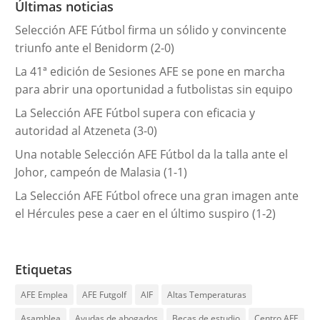
Últimas noticias
í
Selección AFE Fútbol firma un sólido y convincente
a
triunfo ante el Benidorm (2-0)
s
La 41ª edición de Sesiones AFE se pone en marcha
para abrir una oportunidad a futbolistas sin equipo
La Selección AFE Fútbol supera con eficacia y
autoridad al Atzeneta (3-0)
Una notable Selección AFE Fútbol da la talla ante el
Johor, campeón de Malasia (1-1)
La Selección AFE Fútbol ofrece una gran imagen ante
el Hércules pese a caer en el último suspiro (1-2)
Etiquetas
AFE Emplea
AFE Futgolf
AIF
Altas Temperaturas
Asamblea
Ayudas de abogados
Becas de estudio
Centro AFE