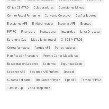
Clínica CEMTRO
Colaboradores
Comisiones Mixtas
Comité Fútbol Femenino
Convenio Colectivo
Desfibriladores
Elecciones AFE
El fútbol recicla
Escuelas AFE
Eventos
FIFPRO
Financiero
Institucional
Integridad
Junta Directiva
Korantina Cup
Más allá del fútbol
O11CE METROS
Oferta formativa
Partido AFE
Patrocinadores
Planificación financiera
Premio Carlos Matallanas
Recuperación Lesiones
Sapientia
Seguridad Social
Sesiones AFE
Sesiones AFE FutFem
Sindical
Subasta Solidaria
The Soccer Player
Tips AFE
Torneo FIFPRO
Tximist Cup
Visita Hospitales