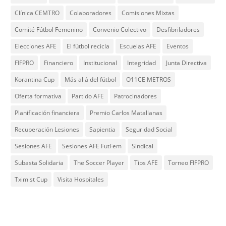
Clínica CEMTRO
Colaboradores
Comisiones Mixtas
Comité Fútbol Femenino
Convenio Colectivo
Desfibriladores
Elecciones AFE
El fútbol recicla
Escuelas AFE
Eventos
FIFPRO
Financiero
Institucional
Integridad
Junta Directiva
Korantina Cup
Más allá del fútbol
O11CE METROS
Oferta formativa
Partido AFE
Patrocinadores
Planificación financiera
Premio Carlos Matallanas
Recuperación Lesiones
Sapientia
Seguridad Social
Sesiones AFE
Sesiones AFE FutFem
Sindical
Subasta Solidaria
The Soccer Player
Tips AFE
Torneo FIFPRO
Tximist Cup
Visita Hospitales