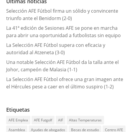
Últimas noticias
í
Selección AFE Fútbol firma un sólido y convincente
a
triunfo ante el Benidorm (2-0)
s
La 41ª edición de Sesiones AFE se pone en marcha
para abrir una oportunidad a futbolistas sin equipo
La Selección AFE Fútbol supera con eficacia y
autoridad al Atzeneta (3-0)
Una notable Selección AFE Fútbol da la talla ante el
Johor, campeón de Malasia (1-1)
La Selección AFE Fútbol ofrece una gran imagen ante
el Hércules pese a caer en el último suspiro (1-2)
Etiquetas
AFE Emplea
AFE Futgolf
AIF
Altas Temperaturas
Asamblea
Ayudas de abogados
Becas de estudio
Centro AFE