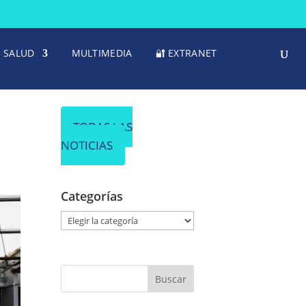
SALUD
MULTIMEDIA
🔐 EXTRANET
TODAS LAS
NOTICIAS
Categorías
C
a
t
e
g