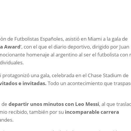
ión de Futbolistas Españoles, asistió en Miami a la gala de
ca Award
‘, con el que el diario deportivo, dirigido por Juan
mocionante homenaje al argentino al ser el futbolista con
dividuales.
si protagonizó una gala, celebrada en el Chase Stadium de
vitados e invitadas.
Todo un acontecimiento que traspa
d de
departir unos minutos con Leo Messi
, al que trasla
emio recibido, también por su
incomparable carrera
randes.