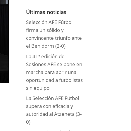
o
r
Últimas noticias
í
Selección AFE Fútbol
a
firma un sólido y
s
convincente triunfo ante
el Benidorm (2-0)
La 41ª edición de
Sesiones AFE se pone en
marcha para abrir una
oportunidad a futbolistas
sin equipo
La Selección AFE Fútbol
supera con eficacia y
autoridad al Atzeneta (3-
0)