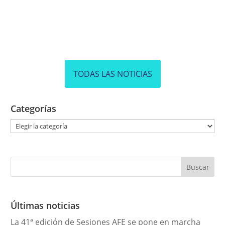
TODAS LAS NOTICIAS
Categorías
C
a
t
e
g
o
r
Últimas noticias
í
La 41ª edición de Sesiones AFE se pone en marcha