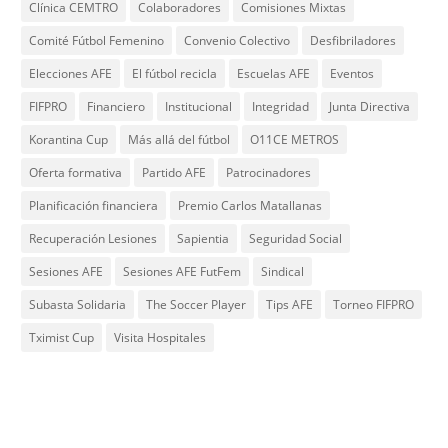
Clínica CEMTRO
Colaboradores
Comisiones Mixtas
Comité Fútbol Femenino
Convenio Colectivo
Desfibriladores
Elecciones AFE
El fútbol recicla
Escuelas AFE
Eventos
FIFPRO
Financiero
Institucional
Integridad
Junta Directiva
Korantina Cup
Más allá del fútbol
O11CE METROS
Oferta formativa
Partido AFE
Patrocinadores
Planificación financiera
Premio Carlos Matallanas
Recuperación Lesiones
Sapientia
Seguridad Social
Sesiones AFE
Sesiones AFE FutFem
Sindical
Subasta Solidaria
The Soccer Player
Tips AFE
Torneo FIFPRO
Tximist Cup
Visita Hospitales