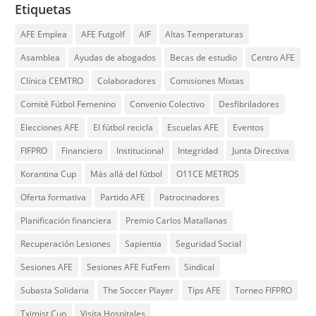
Etiquetas
AFE Emplea
AFE Futgolf
AIF
Altas Temperaturas
Asamblea
Ayudas de abogados
Becas de estudio
Centro AFE
Clínica CEMTRO
Colaboradores
Comisiones Mixtas
Comité Fútbol Femenino
Convenio Colectivo
Desfibriladores
Elecciones AFE
El fútbol recicla
Escuelas AFE
Eventos
FIFPRO
Financiero
Institucional
Integridad
Junta Directiva
Korantina Cup
Más allá del fútbol
O11CE METROS
Oferta formativa
Partido AFE
Patrocinadores
Planificación financiera
Premio Carlos Matallanas
Recuperación Lesiones
Sapientia
Seguridad Social
Sesiones AFE
Sesiones AFE FutFem
Sindical
Subasta Solidaria
The Soccer Player
Tips AFE
Torneo FIFPRO
Tximist Cup
Visita Hospitales