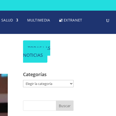
SALUD
MULTIMEDIA
🔐 EXTRANET
TODAS LAS
NOTICIAS
Categorías
C
a
t
e
g