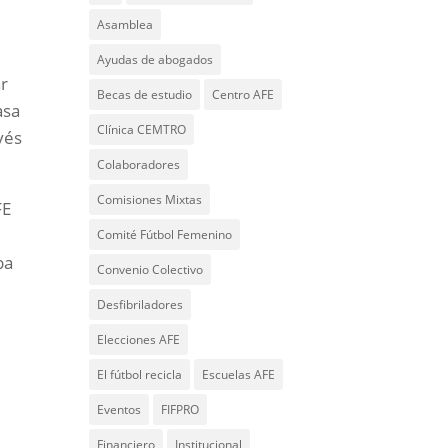
Asamblea
e
Ayudas de abogados
ar
Becas de estudio
Centro AFE
asa
Clínica CEMTRO
vés
Colaboradores
Comisiones Mixtas
FE
Comité Fútbol Femenino
ba
Convenio Colectivo
Desfibriladores
Elecciones AFE
El fútbol recicla
Escuelas AFE
Eventos
FIFPRO
Financiero
Institucional