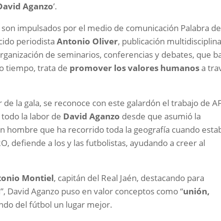
David Aganzo
’.
y son impulsados por el medio de comunicación Palabra d
ocido periodista
Antonio Oliver
, publicación multidisciplin
organización de seminarios, conferencias y debates, que b
mo tiempo, trata de
promover los valores humanos
a tra
de la gala, se reconoce con este galardón el trabajo de A
todo la labor de
David Aganzo
desde que asumió la
 un hombre que ha recorrido toda la geografía cuando esta
, defiende a los y las futbolistas, ayudando a creer al
onio Montiel
, capitán del Real Jaén, destacando para
a”, David Aganzo puso en valor conceptos como “
unión,
ndo del fútbol un lugar mejor.