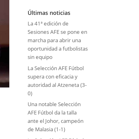
o
r
Últimas noticias
í
La 41ª edición de
a
Sesiones AFE se pone en
s
marcha para abrir una
oportunidad a futbolistas
sin equipo
La Selección AFE Fútbol
supera con eficacia y
autoridad al Atzeneta (3-
0)
Una notable Selección
AFE Fútbol da la talla
ante el Johor, campeón
de Malasia (1-1)