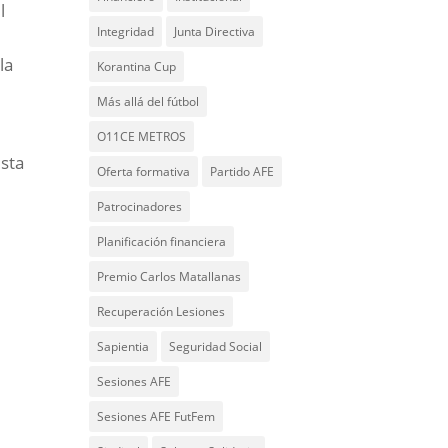
l
Integridad
Junta Directiva
la
Korantina Cup
Más allá del fútbol
O11CE METROS
ista
Oferta formativa
Partido AFE
Patrocinadores
Planificación financiera
Premio Carlos Matallanas
Recuperación Lesiones
Sapientia
Seguridad Social
Sesiones AFE
Sesiones AFE FutFem