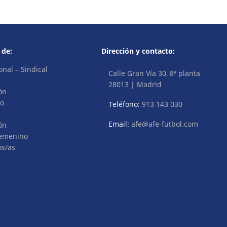
 de:
Dirección y contacto:
onal – Sindical
Calle Gran Vía 30, 8ª planta
28013 | Madrid
ón
vo
Teléfono:
913 143 030
Email:
afe@afe-futbol.com
ón
Femenino
os/as