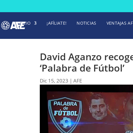
INICIO
¡AFÍLIATE!
NOTICIAS
VENTAJAS AF
David Aganzo recoge
‘Palabra de Fútbol’
Dic 15, 2023
|
AFE