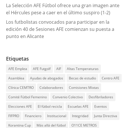
La Selección AFE Fútbol ofrece una gran imagen ante
el Hércules pese a caer en el último suspiro (1-2)
Los futbolistas convocados para participar en la
edición 40 de Sesiones AFE comienzan su puesta a
punto en Alicante
Etiquetas
AFE Emplea
AFE Futgolf
AIF
Altas Temperaturas
Asamblea
Ayudas de abogados
Becas de estudio
Centro AFE
Clínica CEMTRO
Colaboradores
Comisiones Mixtas
Comité Fútbol Femenino
Convenio Colectivo
Desfibriladores
Elecciones AFE
El fútbol recicla
Escuelas AFE
Eventos
FIFPRO
Financiero
Institucional
Integridad
Junta Directiva
Korantina Cup
Más allá del fútbol
O11CE METROS