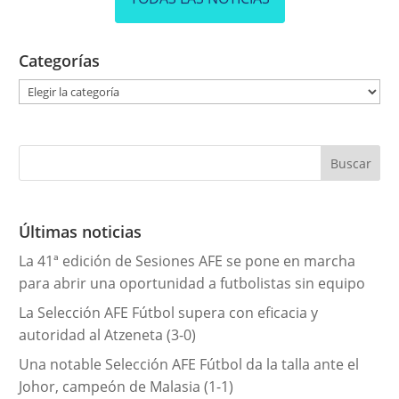
Categorías
C
a
t
e
g
o
r
Últimas noticias
í
La 41ª edición de Sesiones AFE se pone en marcha
a
para abrir una oportunidad a futbolistas sin equipo
s
La Selección AFE Fútbol supera con eficacia y
autoridad al Atzeneta (3-0)
Una notable Selección AFE Fútbol da la talla ante el
Johor, campeón de Malasia (1-1)