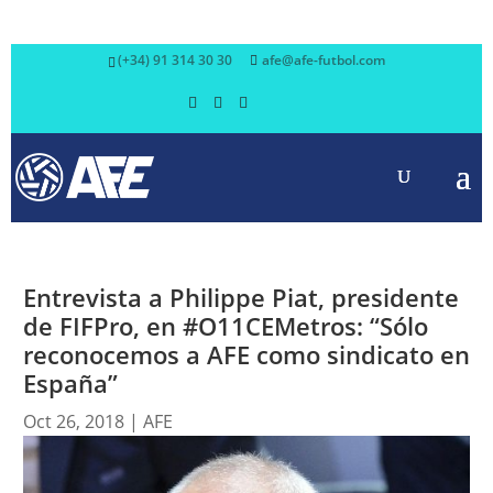
(+34) 91 314 30 30
afe@afe-futbol.com
Entrevista a Philippe Piat, presidente
de FIFPro, en #O11CEMetros: “Sólo
reconocemos a AFE como sindicato en
España”
Oct 26, 2018
|
AFE