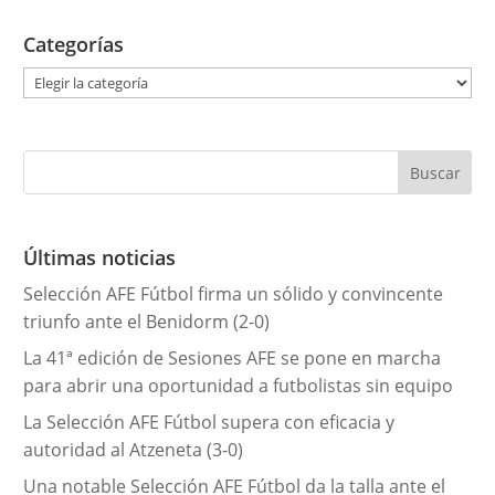
Categorías
C
a
t
e
g
o
r
Últimas noticias
í
Selección AFE Fútbol firma un sólido y convincente
a
triunfo ante el Benidorm (2-0)
s
La 41ª edición de Sesiones AFE se pone en marcha
para abrir una oportunidad a futbolistas sin equipo
La Selección AFE Fútbol supera con eficacia y
autoridad al Atzeneta (3-0)
Una notable Selección AFE Fútbol da la talla ante el