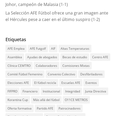
Johor, campeón de Malasia (1-1)
La Selección AFE Fútbol ofrece una gran imagen ante
el Hércules pese a caer en el último suspiro (1-2)
Etiquetas
AFE Emplea
AFE Futgolf
AIF
Altas Temperaturas
Asamblea
Ayudas de abogados
Becas de estudio
Centro AFE
Clínica CEMTRO
Colaboradores
Comisiones Mixtas
Comité Fútbol Femenino
Convenio Colectivo
Desfibriladores
Elecciones AFE
El fútbol recicla
Escuelas AFE
Eventos
FIFPRO
Financiero
Institucional
Integridad
Junta Directiva
Korantina Cup
Más allá del fútbol
O11CE METROS
Oferta formativa
Partido AFE
Patrocinadores