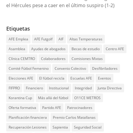
el Hércules pese a caer en el último suspiro (1-2)
Etiquetas
AFE Emplea
AFE Futgolf
AIF
Altas Temperaturas
Asamblea
Ayudas de abogados
Becas de estudio
Centro AFE
Clínica CEMTRO
Colaboradores
Comisiones Mixtas
Comité Fútbol Femenino
Convenio Colectivo
Desfibriladores
Elecciones AFE
El fútbol recicla
Escuelas AFE
Eventos
FIFPRO
Financiero
Institucional
Integridad
Junta Directiva
Korantina Cup
Más allá del fútbol
O11CE METROS
Oferta formativa
Partido AFE
Patrocinadores
Planificación financiera
Premio Carlos Matallanas
Recuperación Lesiones
Sapientia
Seguridad Social