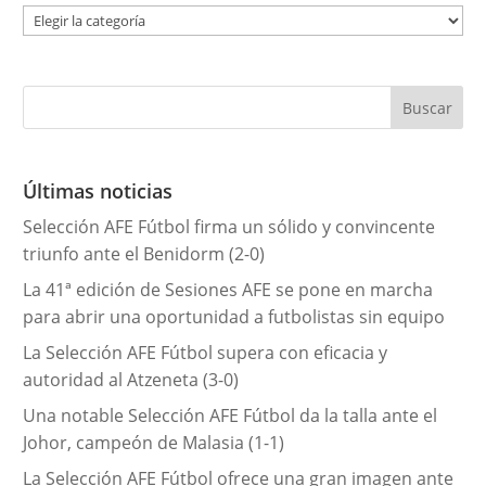
C
a
t
e
g
o
r
Últimas noticias
í
Selección AFE Fútbol firma un sólido y convincente
a
triunfo ante el Benidorm (2-0)
s
La 41ª edición de Sesiones AFE se pone en marcha
para abrir una oportunidad a futbolistas sin equipo
La Selección AFE Fútbol supera con eficacia y
autoridad al Atzeneta (3-0)
Una notable Selección AFE Fútbol da la talla ante el
Johor, campeón de Malasia (1-1)
La Selección AFE Fútbol ofrece una gran imagen ante