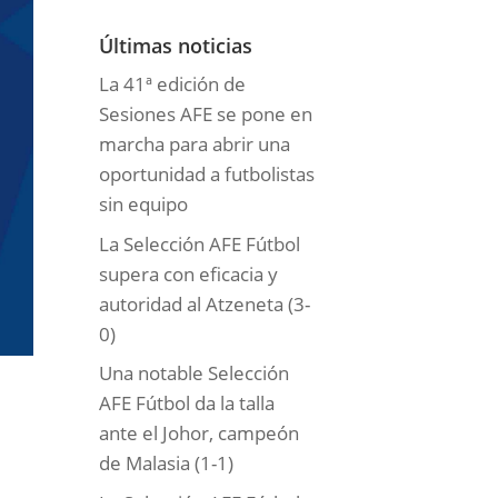
o
r
Últimas noticias
í
La 41ª edición de
a
Sesiones AFE se pone en
s
marcha para abrir una
oportunidad a futbolistas
sin equipo
La Selección AFE Fútbol
supera con eficacia y
autoridad al Atzeneta (3-
0)
Una notable Selección
AFE Fútbol da la talla
ante el Johor, campeón
de Malasia (1-1)