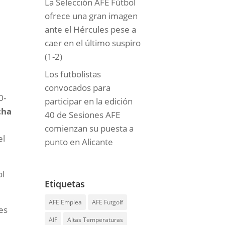
La Selección AFE Fútbol
ofrece una gran imagen
ante el Hércules pese a
caer en el último suspiro
(1-2)
Los futbolistas
convocados para
0-
participar en la edición
cha
40 de Sesiones AFE
comienzan su puesta a
el
punto en Alicante
ol
Etiquetas
AFE Emplea
AFE Futgolf
es
AIF
Altas Temperaturas