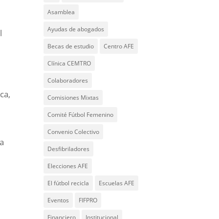
Asamblea
Ayudas de abogados
l
Becas de estudio
Centro AFE
Clínica CEMTRO
Colaboradores
ca,
Comisiones Mixtas
Comité Fútbol Femenino
Convenio Colectivo
ra
Desfibriladores
Elecciones AFE
El fútbol recicla
Escuelas AFE
Eventos
FIFPRO
Financiero
Institucional