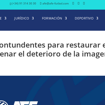
(+34) 91 314 30 30
afe@afe-futbol.com
E
JURÍDICO
FORMACIÓN
DEPORTIVO
ontundentes para restaurar 
renar el deterioro de la imag