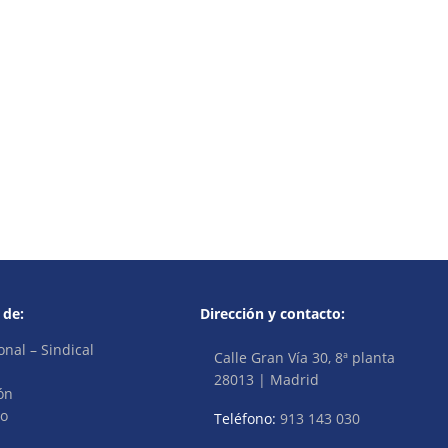
 de:
Dirección y contacto:
onal – Sindical
Calle Gran Vía 30, 8ª planta
28013 | Madrid
ón
vo
Teléfono:
913 143 030