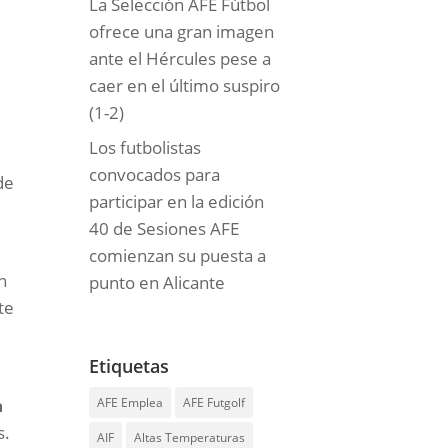
La Selección AFE Fútbol
ofrece una gran imagen
ante el Hércules pese a
caer en el último suspiro
(1-2)
Los futbolistas
convocados para
de
participar en la edición
40 de Sesiones AFE
comienzan su puesta a
n
punto en Alicante
te
Etiquetas
AFE Emplea
AFE Futgolf
a
s.
AIF
Altas Temperaturas