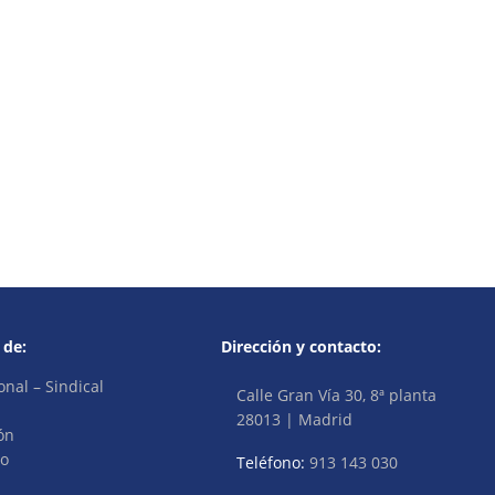
 de:
Dirección y contacto:
onal – Sindical
Calle Gran Vía 30, 8ª planta
28013 | Madrid
ón
vo
Teléfono:
913 143 030