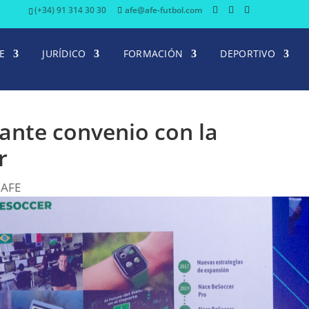
(+34) 91 314 30 30
afe@afe-futbol.com
E
JURÍDICO
FORMACIÓN
DEPORTIVO
ante convenio con la
r
 AFE