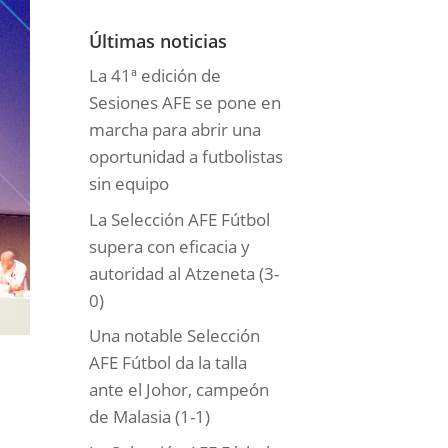
o
r
Últimas noticias
í
La 41ª edición de
a
Sesiones AFE se pone en
s
marcha para abrir una
oportunidad a futbolistas
sin equipo
La Selección AFE Fútbol
supera con eficacia y
autoridad al Atzeneta (3-
0)
Una notable Selección
AFE Fútbol da la talla
ante el Johor, campeón
de Malasia (1-1)