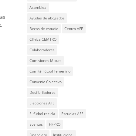
Asamblea
nas
Ayudas de abogados
s.
Becas de estudio
Centro AFE
Clínica CEMTRO
Colaboradores
Comisiones Mixtas
Comité Fútbol Femenino
Convenio Colectivo
Desfibriladores
Elecciones AFE
El fútbol recicla
Escuelas AFE
Eventos
FIFPRO
Financiero
Institucional