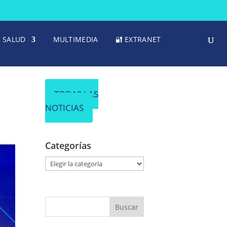
SALUD
MULTIMEDIA
🔐 EXTRANET
TODAS LAS
NOTICIAS
Categorías
C
a
t
e
g