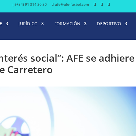
(+34) 91 314 30 30
afe@afe-futbol.com
E
JURÍDICO
FORMACIÓN
DEPORTIVO
nterés social”: AFE se adhiere
ge Carretero