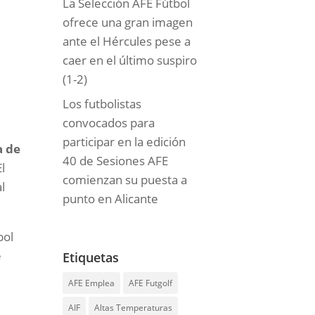
La Selección AFE Fútbol
ofrece una gran imagen
ante el Hércules pese a
caer en el último suspiro
(1-2)
Los futbolistas
convocados para
participar en la edición
a de
40 de Sesiones AFE
l
comienzan su puesta a
l
punto en Alicante
bol
e
Etiquetas
AFE Emplea
AFE Futgolf
AIF
Altas Temperaturas