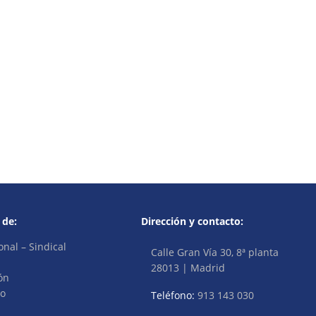
 de:
Dirección y contacto:
onal – Sindical
Calle Gran Vía 30, 8ª planta
28013 | Madrid
ón
vo
Teléfono:
913 143 030