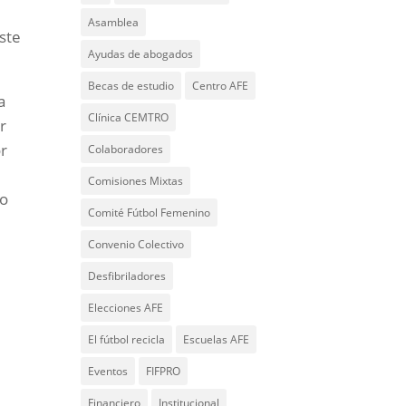
Asamblea
ste
Ayudas de abogados
Becas de estudio
Centro AFE
a
Clínica CEMTRO
r
or
Colaboradores
Comisiones Mixtas
mo
Comité Fútbol Femenino
Convenio Colectivo
Desfibriladores
Elecciones AFE
El fútbol recicla
Escuelas AFE
Eventos
FIFPRO
Financiero
Institucional