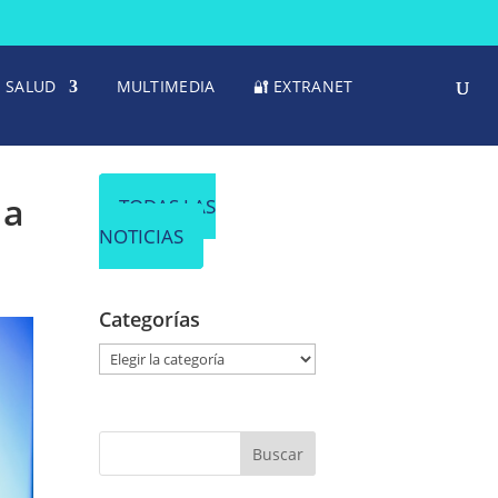
SALUD
MULTIMEDIA
🔐 EXTRANET
 a
TODAS LAS
NOTICIAS
Categorías
C
a
t
e
g