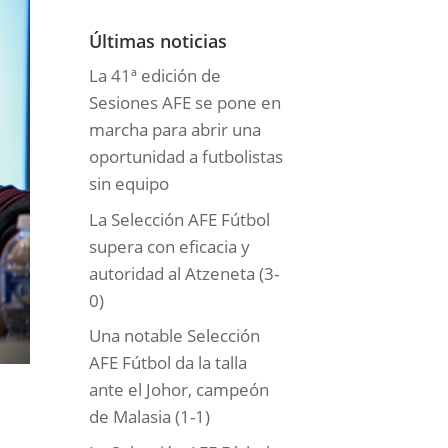
o
r
Últimas noticias
í
La 41ª edición de
a
Sesiones AFE se pone en
s
marcha para abrir una
oportunidad a futbolistas
sin equipo
La Selección AFE Fútbol
supera con eficacia y
autoridad al Atzeneta (3-
0)
Una notable Selección
AFE Fútbol da la talla
ante el Johor, campeón
de Malasia (1-1)