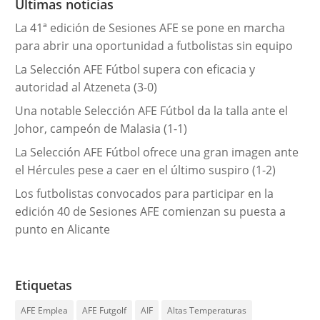
Últimas noticias
í
La 41ª edición de Sesiones AFE se pone en marcha
a
para abrir una oportunidad a futbolistas sin equipo
s
La Selección AFE Fútbol supera con eficacia y
autoridad al Atzeneta (3-0)
Una notable Selección AFE Fútbol da la talla ante el
Johor, campeón de Malasia (1-1)
La Selección AFE Fútbol ofrece una gran imagen ante
el Hércules pese a caer en el último suspiro (1-2)
Los futbolistas convocados para participar en la
edición 40 de Sesiones AFE comienzan su puesta a
punto en Alicante
Etiquetas
AFE Emplea
AFE Futgolf
AIF
Altas Temperaturas