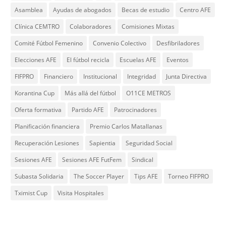
Asamblea
Ayudas de abogados
Becas de estudio
Centro AFE
Clínica CEMTRO
Colaboradores
Comisiones Mixtas
Comité Fútbol Femenino
Convenio Colectivo
Desfibriladores
Elecciones AFE
El fútbol recicla
Escuelas AFE
Eventos
FIFPRO
Financiero
Institucional
Integridad
Junta Directiva
Korantina Cup
Más allá del fútbol
O11CE METROS
Oferta formativa
Partido AFE
Patrocinadores
Planificación financiera
Premio Carlos Matallanas
Recuperación Lesiones
Sapientia
Seguridad Social
Sesiones AFE
Sesiones AFE FutFem
Sindical
Subasta Solidaria
The Soccer Player
Tips AFE
Torneo FIFPRO
Tximist Cup
Visita Hospitales