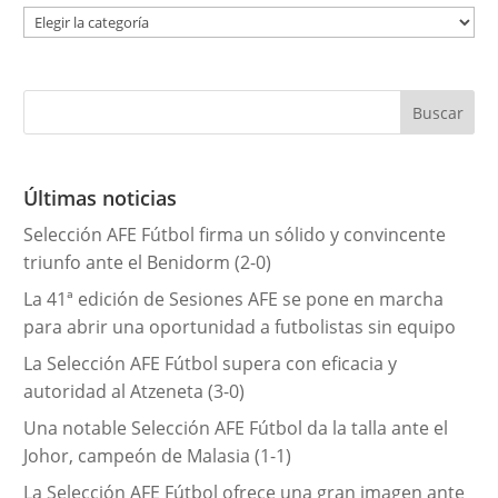
C
a
t
e
g
o
r
Últimas noticias
í
Selección AFE Fútbol firma un sólido y convincente
a
triunfo ante el Benidorm (2-0)
s
La 41ª edición de Sesiones AFE se pone en marcha
para abrir una oportunidad a futbolistas sin equipo
La Selección AFE Fútbol supera con eficacia y
autoridad al Atzeneta (3-0)
Una notable Selección AFE Fútbol da la talla ante el
Johor, campeón de Malasia (1-1)
La Selección AFE Fútbol ofrece una gran imagen ante