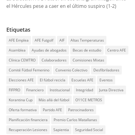
el Hércules pese a caer en el último suspiro (1-2)
Etiquetas
AFE Emplea
AFE Futgolf
AIF
Altas Temperaturas
Asamblea
Ayudas de abogados
Becas de estudio
Centro AFE
Clínica CEMTRO
Colaboradores
Comisiones Mixtas
Comité Fútbol Femenino
Convenio Colectivo
Desfibriladores
Elecciones AFE
El fútbol recicla
Escuelas AFE
Eventos
FIFPRO
Financiero
Institucional
Integridad
Junta Directiva
Korantina Cup
Más allá del fútbol
O11CE METROS
Oferta formativa
Partido AFE
Patrocinadores
Planificación financiera
Premio Carlos Matallanas
Recuperación Lesiones
Sapientia
Seguridad Social