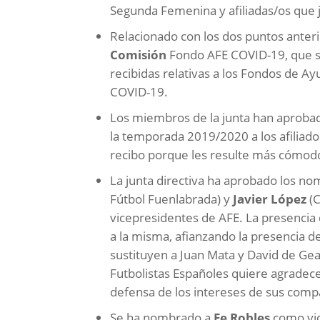
Segunda Femenina y afiliadas/os que 
Relacionado con los dos puntos anter
Comisión
Fondo AFE COVID-19, que se 
recibidas relativas a los Fondos de Ayu
COVID-19.
Los miembros de la junta han aproba
la temporada 2019/2020 a los afiliado
recibo porque les resulte más cómod
La junta directiva ha aprobado los no
Fútbol Fuenlabrada) y
Javier López
(C
vicepresidentes de AFE. La presencia 
a la misma, afianzando la presencia de
sustituyen a Juan Mata y David de Gea
Futbolistas Españoles quiere agradece
defensa de los intereses de sus com
Se ha nombrado a
Fe Robles
como vic