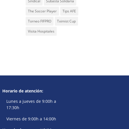
Sindical
Subasta Solidaria
The Soccer Player
Tips AFE
Torneo FIFPRO
Tximist Cup
Visita Hospitales
Horario de atención:
Lunes a jueves de 9:00h a
17:30h
Viernes de 9:00h a 14:00h