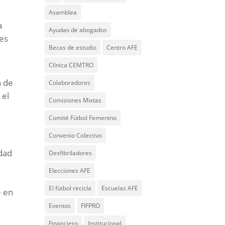
Asamblea
a
Ayudas de abogados
des
Becas de estudio
Centro AFE
Clínica CEMTRO
a
de
Colaboradores
 el
Comisiones Mixtas
Comité Fútbol Femenino
Convenio Colectivo
idad
Desfibriladores
Elecciones AFE
El fútbol recicla
Escuelas AFE
e en
Eventos
FIFPRO
Financiero
Institucional