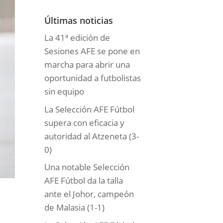
o
r
Últimas noticias
í
La 41ª edición de
a
Sesiones AFE se pone en
s
marcha para abrir una
oportunidad a futbolistas
sin equipo
La Selección AFE Fútbol
supera con eficacia y
autoridad al Atzeneta (3-
0)
Una notable Selección
AFE Fútbol da la talla
ante el Johor, campeón
de Malasia (1-1)