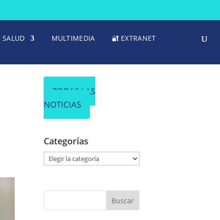
SALUD
MULTIMEDIA
🔐 EXTRANET
TODAS LAS
NOTICIAS
Categorías
C
a
t
e
g