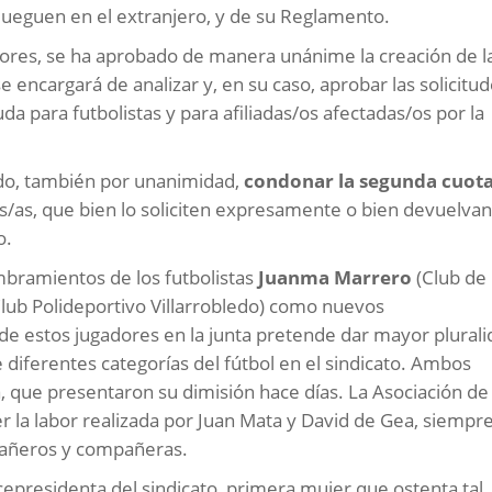
jueguen en el extranjero, y de su Reglamento.
iores, se ha aprobado de manera unánime la creación de l
encargará de analizar y, en su caso, aprobar las solicitu
da para futbolistas y para afiliadas/os afectadas/os por la
do, también por unanimidad,
condonar la segunda cuot
s/as, que bien lo soliciten expresamente o bien devuelvan
o.
mbramientos de los futbolistas
Juanma Marrero
(Club de
lub Polideportivo Villarrobledo) como nuevos
de estos jugadores en la junta pretende dar mayor plural
 diferentes categorías del fútbol en el sindicato. Ambos
, que presentaron su dimisión hace días. La Asociación de
r la labor realizada por Juan Mata y David de Gea, siempr
pañeros y compañeras.
epresidenta del sindicato, primera mujer que ostenta tal