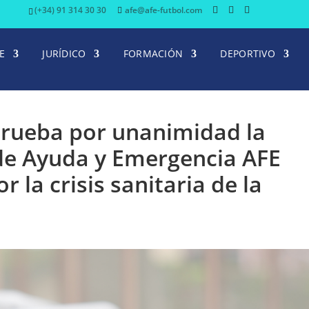
(+34) 91 314 30 30
afe@afe-futbol.com
E
JURÍDICO
FORMACIÓN
DEPORTIVO
aprueba por unanimidad la
de Ayuda y Emergencia AFE
 la crisis sanitaria de la