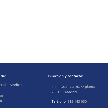
 de:
Dirección y contacto:
onal – Sindical
Calle Gran Vía 30, 8ª planta
28013 | Madrid
ón
vo
Teléfono:
913 143 030