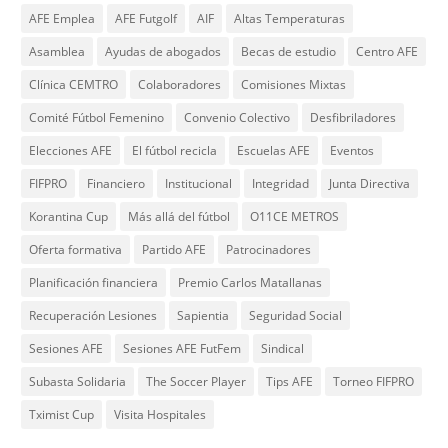
AFE Emplea
AFE Futgolf
AIF
Altas Temperaturas
Asamblea
Ayudas de abogados
Becas de estudio
Centro AFE
Clínica CEMTRO
Colaboradores
Comisiones Mixtas
Comité Fútbol Femenino
Convenio Colectivo
Desfibriladores
Elecciones AFE
El fútbol recicla
Escuelas AFE
Eventos
FIFPRO
Financiero
Institucional
Integridad
Junta Directiva
Korantina Cup
Más allá del fútbol
O11CE METROS
Oferta formativa
Partido AFE
Patrocinadores
Planificación financiera
Premio Carlos Matallanas
Recuperación Lesiones
Sapientia
Seguridad Social
Sesiones AFE
Sesiones AFE FutFem
Sindical
Subasta Solidaria
The Soccer Player
Tips AFE
Torneo FIFPRO
Tximist Cup
Visita Hospitales