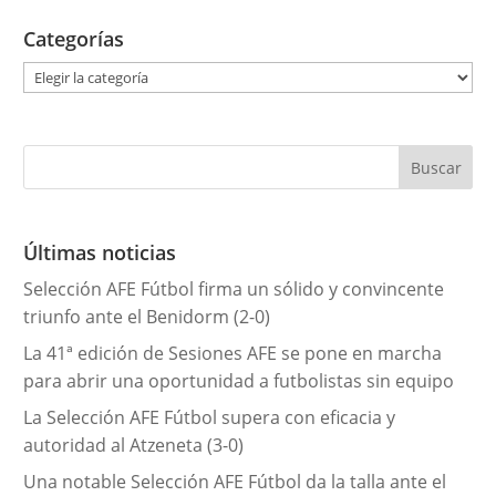
Categorías
C
a
t
e
g
o
r
Últimas noticias
í
Selección AFE Fútbol firma un sólido y convincente
a
triunfo ante el Benidorm (2-0)
s
La 41ª edición de Sesiones AFE se pone en marcha
para abrir una oportunidad a futbolistas sin equipo
La Selección AFE Fútbol supera con eficacia y
autoridad al Atzeneta (3-0)
Una notable Selección AFE Fútbol da la talla ante el