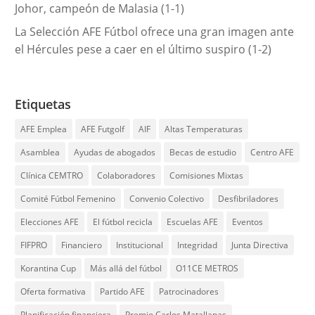
Johor, campeón de Malasia (1-1)
La Selección AFE Fútbol ofrece una gran imagen ante
el Hércules pese a caer en el último suspiro (1-2)
Etiquetas
AFE Emplea
AFE Futgolf
AIF
Altas Temperaturas
Asamblea
Ayudas de abogados
Becas de estudio
Centro AFE
Clínica CEMTRO
Colaboradores
Comisiones Mixtas
Comité Fútbol Femenino
Convenio Colectivo
Desfibriladores
Elecciones AFE
El fútbol recicla
Escuelas AFE
Eventos
FIFPRO
Financiero
Institucional
Integridad
Junta Directiva
Korantina Cup
Más allá del fútbol
O11CE METROS
Oferta formativa
Partido AFE
Patrocinadores
Planificación financiera
Premio Carlos Matallanas