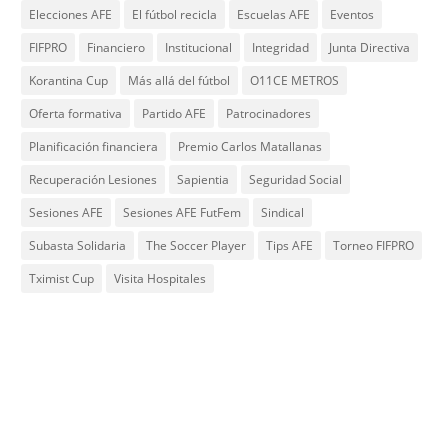
Elecciones AFE
El fútbol recicla
Escuelas AFE
Eventos
FIFPRO
Financiero
Institucional
Integridad
Junta Directiva
Korantina Cup
Más allá del fútbol
O11CE METROS
Oferta formativa
Partido AFE
Patrocinadores
Planificación financiera
Premio Carlos Matallanas
Recuperación Lesiones
Sapientia
Seguridad Social
Sesiones AFE
Sesiones AFE FutFem
Sindical
Subasta Solidaria
The Soccer Player
Tips AFE
Torneo FIFPRO
Tximist Cup
Visita Hospitales