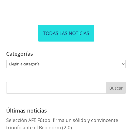
TODAS LAS NOTICIAS
Categorías
C
a
t
e
g
o
r
Últimas noticias
í
Selección AFE Fútbol firma un sólido y convincente
a
triunfo ante el Benidorm (2-0)
s