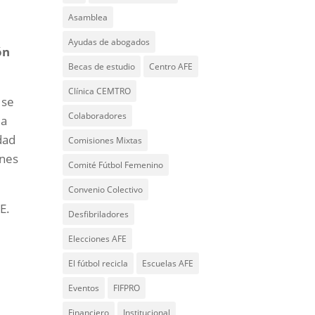
Asamblea
Ayudas de abogados
ón
Becas de estudio
Centro AFE
Clínica CEMTRO
 se
Colaboradores
 a
dad
Comisiones Mixtas
ones
Comité Fútbol Femenino
Convenio Colectivo
E.
Desfibriladores
Elecciones AFE
El fútbol recicla
Escuelas AFE
Eventos
FIFPRO
Financiero
Institucional