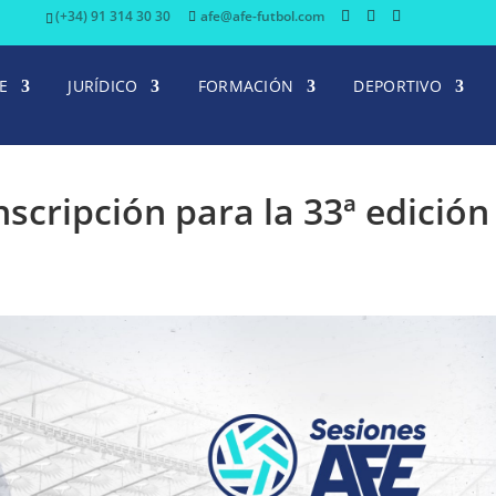
(+34) 91 314 30 30
afe@afe-futbol.com
E
JURÍDICO
FORMACIÓN
DEPORTIVO
nscripción para la 33ª edición