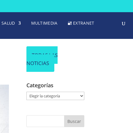
SALUD
MULTIMEDIA
🔐 EXTRANET
TODAS LAS
NOTICIAS
Categorías
C
a
t
e
g