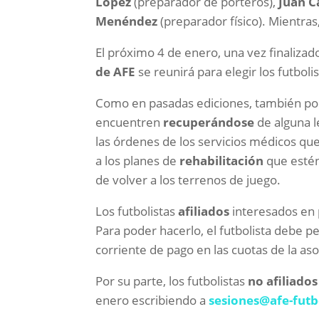
López
(preparador de porteros),
Juan C
Menéndez
(preparador físico). Mientras
El próximo 4 de enero, una vez finalizado
de AFE
se reunirá para elegir los futboli
Como en pasadas ediciones, también podrá
encuentren
recuperándose
de alguna l
las órdenes de los servicios médicos que
a los planes de
rehabilitación
que estén
de volver a los terrenos de juego.
Los futbolistas
afiliados
interesados en p
Para poder hacerlo, el futbolista debe pe
corriente de pago en las cuotas de la aso
Por su parte, los futbolistas
no afiliados
enero escribiendo a
sesiones@afe-fut