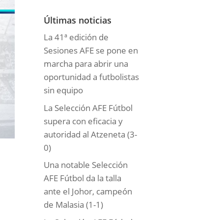
o
r
Últimas noticias
í
La 41ª edición de
a
Sesiones AFE se pone en
s
marcha para abrir una
oportunidad a futbolistas
sin equipo
La Selección AFE Fútbol
supera con eficacia y
autoridad al Atzeneta (3-
0)
Una notable Selección
AFE Fútbol da la talla
ante el Johor, campeón
de Malasia (1-1)