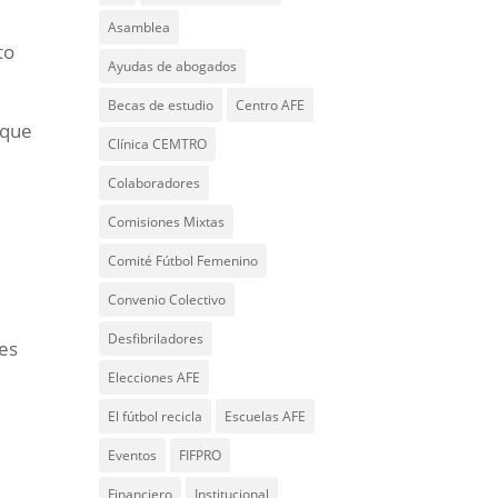
Asamblea
to
Ayudas de abogados
Becas de estudio
Centro AFE
s que
Clínica CEMTRO
Colaboradores
Comisiones Mixtas
Comité Fútbol Femenino
Convenio Colectivo
Desfibriladores
tes
Elecciones AFE
El fútbol recicla
Escuelas AFE
Eventos
FIFPRO
Financiero
Institucional