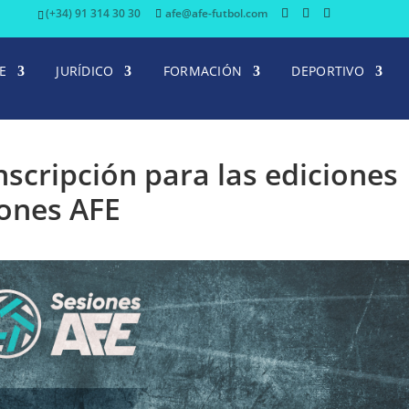
(+34) 91 314 30 30
afe@afe-futbol.com
E
JURÍDICO
FORMACIÓN
DEPORTIVO
inscripción para las ediciones
iones AFE