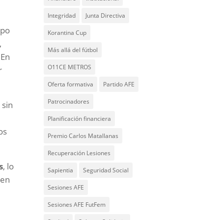
Integridad
Junta Directiva
ipo
Korantina Cup
,
Más allá del fútbol
 En
O11CE METROS
r
Oferta formativa
Partido AFE
Patrocinadores
 sin
Planificación financiera
os
Premio Carlos Matallanas
Recuperación Lesiones
s
, lo
Sapientia
Seguridad Social
jen
Sesiones AFE
Sesiones AFE FutFem