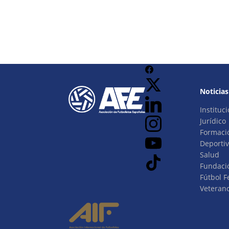
Noticias
Instituci
Jurídico
Formaci
Deporti
Salud
Fundaci
Fútbol 
Veteran