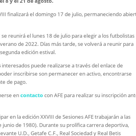
l 8 y el 21 de agosto.
VIII finalizará el domingo 17 de julio, permaneciendo abier
E
se reunirá el lunes 18 de julio para elegir a los futbolista
 verano de 2022. Días más tarde, se volverá a reunir para
 segunda edición estival.
s
interesados puede realizarse a través del enlace de
poder inscribirse son permanecer en activo, encontrarse
nte de pago.
nerse en
contacto
con AFE para realizar su inscripción an
ipar en la edición XXVIII de Sesiones AFE trabajarán a las
e junio de 1980). Durante su prolífica carrera deportiva,
Levante U.D., Getafe C.F., Real Sociedad y Real Betis