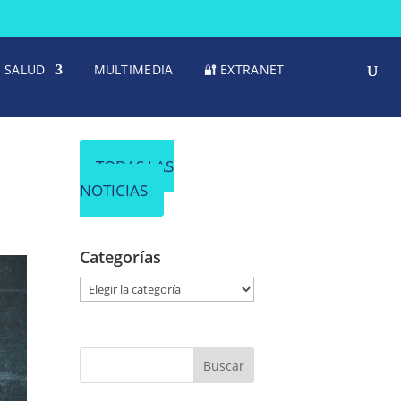
SALUD
MULTIMEDIA
🔐 EXTRANET
TODAS LAS
NOTICIAS
Categorías
C
a
t
e
g