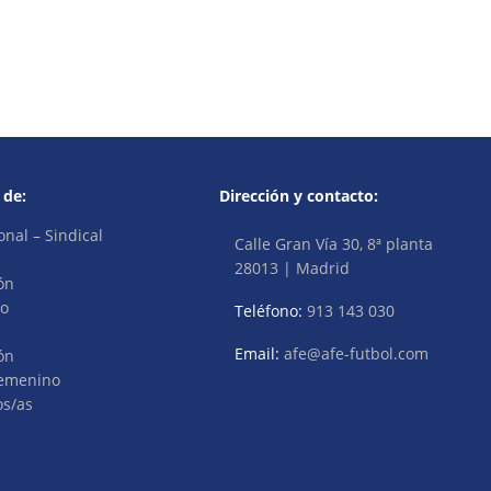
 de:
Dirección y contacto:
onal – Sindical
Calle Gran Vía 30, 8ª planta
28013 | Madrid
ón
vo
Teléfono:
913 143 030
Email:
afe@afe-futbol.com
ón
Femenino
os/as