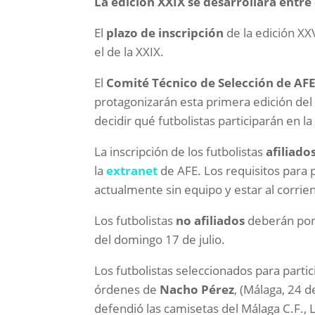
La edición XXIX se desarrollará entre e
El
plazo de inscripción
de la edición XX
el de la XXIX.
El
Comité Técnico de Selección de AF
protagonizarán esta primera edición del
decidir qué futbolistas participarán en la
La inscripción de los futbolistas
afiliado
la
extranet
de AFE. Los requisitos para 
actualmente sin equipo y estar al corrie
Los futbolistas
no afiliados
deberán po
del domingo 17 de julio.
Los futbolistas seleccionados para partic
órdenes de
Nacho Pérez
, (Málaga, 24 d
defendió las camisetas del Málaga C.F., 