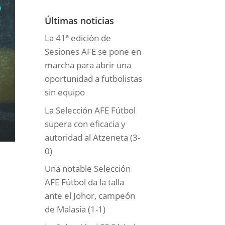
o
r
Últimas noticias
í
La 41ª edición de
a
Sesiones AFE se pone en
s
marcha para abrir una
oportunidad a futbolistas
sin equipo
La Selección AFE Fútbol
supera con eficacia y
autoridad al Atzeneta (3-
0)
Una notable Selección
AFE Fútbol da la talla
ante el Johor, campeón
de Malasia (1-1)